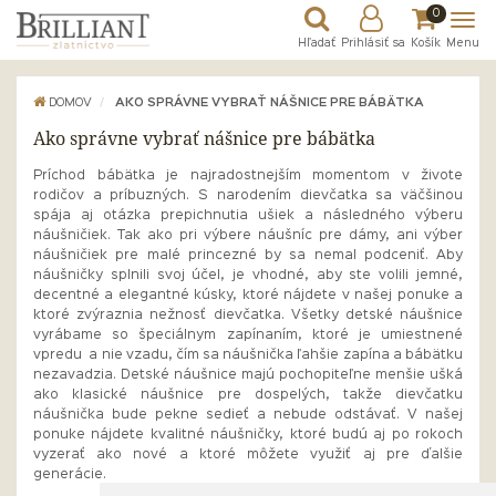
0
Hľadať
Prihlásiť sa
Košík
Menu
DOMOV
AKO SPRÁVNE VYBRAŤ NÁŠNICE PRE BÁBÄTKA
Ako správne vybrať nášnice pre bábätka
Príchod bábätka je najradostnejším momentom v živote
rodičov a príbuzných. S narodením dievčatka sa väčšinou
spája aj otázka prepichnutia ušiek a následného výberu
náušničiek. Tak ako pri výbere náušníc pre dámy, ani výber
náušničiek pre malé princezné by sa nemal podceniť. Aby
náušničky splnili svoj účel, je vhodné, aby ste volili jemné,
decentné a elegantné kúsky, ktoré nájdete v našej ponuke a
ktoré zvýraznia nežnosť dievčatka. Všetky detské náušnice
vyrábame so špeciálnym zapínaním, ktoré je umiestnené
vpredu a nie vzadu, čím sa náušnička ľahšie zapína a bábätku
nezavadzia. Detské náušnice majú pochopiteľne menšie ušká
ako klasické náušnice pre dospelých, takže dievčatku
náušnička bude pekne sedieť a nebude odstávať. V našej
ponuke nájdete kvalitné náušničky, ktoré budú aj po rokoch
vyzerať ako nové a ktoré môžete využiť aj pre ďalšie
generácie.