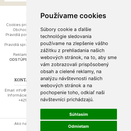
Používame cookies
ESHOP
RÝCHLE MENU
Cookies pri prezeraní stránok
Úvod
Súbory cookie a ďalšie
Obchodné podmienky
Ako balíme Vaše šperky
technológie sledovania
Pravidlá používania webových
Kontaktujte nás
stránok
Mapa stránok
používame na zlepšenie vášho
Pravidlá spracúvania osobných
zážitku z prehliadania našich
údajov
PORADŇA
Reklamačný poriadok
webových stránok, na to, aby sme
ODSTÚPENIE OD ZMLUVY
vám zobrazovali prispôsobený
Ako nakupovať
O drahých kovoch
obsah a cielené reklamy, na
Doprava a poštovné
analýzu návštevnosti našich
KONTAKT NA NÁS
webových stránok a na
Email:
info@najkrajsiesperky.sk
pochopenie toho, odkiaľ naši
Informácie:
+421917 881556,
návštevníci prichádzajú.
+421556224323
Súhlasím
Ako nakupovať
Kontaktujte nás
Obchodné podmienky
Odmietam
Reklamačný poriadok