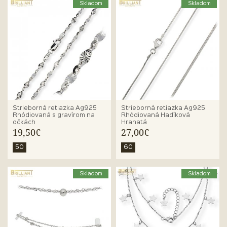
Skladom
Skladom
Strieborná retiazka Ag925
Strieborná retiazka Ag925
Rhódiovaná s gravírom na
Rhódiovaná Hadíková
očkách
Hranatá
19,50€
27,00€
50
60
Skladom
Skladom