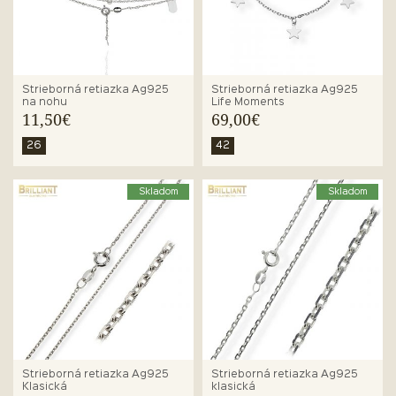
Strieborná retiazka Ag925
Strieborná retiazka Ag925
na nohu
Life Moments
11,50€
69,00€
26
42
Skladom
Skladom
Strieborná retiazka Ag925
Strieborná retiazka Ag925
Klasická
klasická