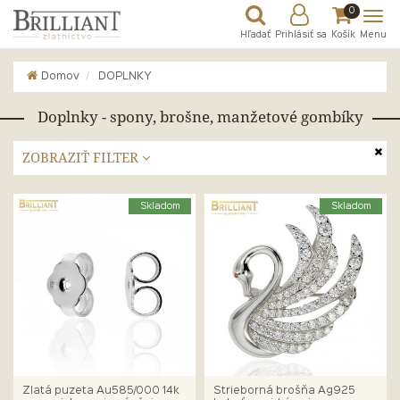
0
Hľadať
Prihlásiť sa
Košík
Menu
Domov
DOPLNKY
Doplnky - spony, brošne, manžetové gombíky
ZOBRAZIŤ FILTER
Skladom
Skladom
Zlatá puzeta Au585/000 14k
Strieborná brošňa Ag925