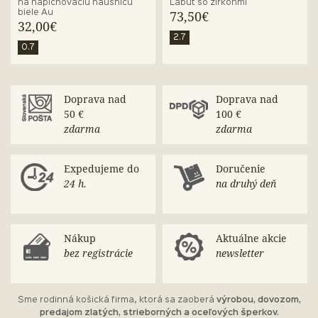
na napichovaciu náušnicu
Labuť so zirkónmi
biele Au
73,50€
32,00€
2.7
0.7
Doprava nad
Doprava nad
50 €
100 €
zdarma
zdarma
Expedujeme do
Doručenie
24 h.
na druhý deň
Nákup
Aktuálne akcie
bez registrácie
newsletter
Sme rodinná košická firma, ktorá sa zaoberá
výrobou, dovozom,
predajom zlatých, strieborných a oceľových šperkov.