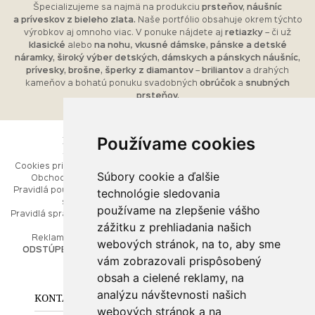
Špecializujeme sa najmä na produkciu
prsteňov, náušníc
a príveskov z bieleho zlata.
Naše portfólio obsahuje okrem týchto
výrobkov aj omnoho viac. V ponuke nájdete aj
retiazky
– či už
klasické
alebo
na nohu
,
vkusné dámske, pánske a detské
náramky, široký výber detských, dámskych a pánskych náušníc,
prívesky, brošne, šperky z diamantov
–
briliantov
a drahých
kameňov a bohatú ponuku svadobných
obrúčok
a
snubných
prsteňov.
Používame cookies
ESHOP
RÝCHLE MENU
Cookies pri prezeraní stránok
Úvod
Súbory cookie a ďalšie
Obchodné podmienky
Ako balíme Vaše šperky
technológie sledovania
Pravidlá používania webových
Kontaktujte nás
stránok
Mapa stránok
používame na zlepšenie vášho
Pravidlá spracúvania osobných
zážitku z prehliadania našich
údajov
PORADŇA
Reklamačný poriadok
webových stránok, na to, aby sme
ODSTÚPENIE OD ZMLUVY
vám zobrazovali prispôsobený
Ako nakupovať
O drahých kovoch
obsah a cielené reklamy, na
Doprava a poštovné
analýzu návštevnosti našich
KONTAKT NA NÁS
webových stránok a na