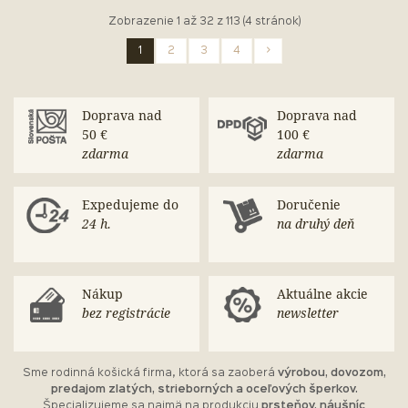
Zobrazenie 1 až 32 z 113 (4 stránok)
1
2
3
4
>
Doprava nad
Doprava nad
50 €
100 €
zdarma
zdarma
Expedujeme do
Doručenie
24 h.
na druhý deň
Nákup
Aktuálne akcie
bez registrácie
newsletter
Sme rodinná košická firma, ktorá sa zaoberá
výrobou, dovozom,
predajom zlatých, strieborných a oceľových šperkov.
Špecializujeme sa najmä na produkciu
prsteňov, náušníc