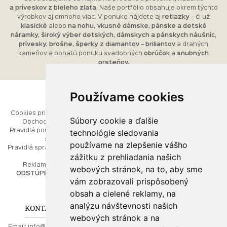
a príveskov z bieleho zlata.
Naše portfólio obsahuje okrem týchto
výrobkov aj omnoho viac. V ponuke nájdete aj
retiazky
– či už
klasické
alebo
na nohu
,
vkusné dámske, pánske a detské
náramky, široký výber detských, dámskych a pánskych náušníc,
prívesky, brošne, šperky z diamantov
–
briliantov
a drahých
kameňov a bohatú ponuku svadobných
obrúčok
a
snubných
prsteňov.
Používame cookies
ESHOP
RÝCHLE MENU
Cookies pri prezeraní stránok
Úvod
Súbory cookie a ďalšie
Obchodné podmienky
Ako balíme Vaše šperky
technológie sledovania
Pravidlá používania webových
Kontaktujte nás
stránok
Mapa stránok
používame na zlepšenie vášho
Pravidlá spracúvania osobných
zážitku z prehliadania našich
údajov
PORADŇA
Reklamačný poriadok
webových stránok, na to, aby sme
ODSTÚPENIE OD ZMLUVY
vám zobrazovali prispôsobený
Ako nakupovať
O drahých kovoch
obsah a cielené reklamy, na
Doprava a poštovné
analýzu návštevnosti našich
KONTAKT NA NÁS
webových stránok a na