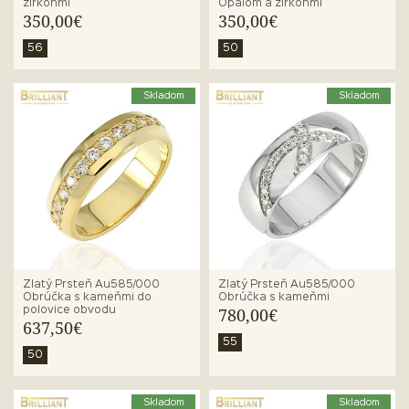
zirkónmi
Opálom a zirkónmi
350,00€
350,00€
56
50
Skladom
Skladom
Zlatý Prsteň Au585/000
Zlatý Prsteň Au585/000
Obrúčka s kameňmi do
Obrúčka s kameňmi
polovice obvodu
780,00€
637,50€
55
50
Skladom
Skladom