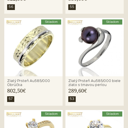
56
55
Skladom
Skladom
Zlatý Prsteň Au585/000
Zlatý Prsteň Au585/000 biele
Obrúčka
zlato s tmavou perlou
802,50€
289,60€
57
53
Skladom
Skladom