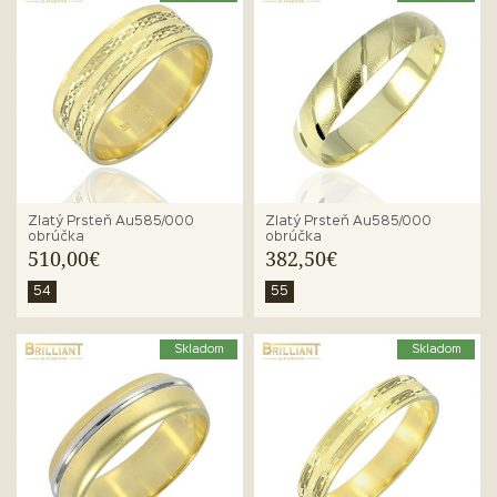
Zlatý Prsteň Au585/000
Zlatý Prsteň Au585/000
obrúčka
obrúčka
510,00€
382,50€
54
55
Skladom
Skladom