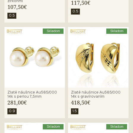
zirkónmi
117,50€
107,50€
0.5
0.5
Skladom
Skladom
Zlaté náušnice Au585/000
Zlaté náušnice Au585/000
14k s perlou 7,5mm
14k s gravírovaním
281,00€
418,50€
0.9
1.5
Skladom
Skladom