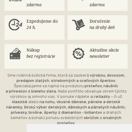
zdarma
zdarma
Expedujeme do
Doručenie
24 h.
na druhý deň
Nákup
Aktuálne akcie
bez registrácie
newsletter
Sme rodinná košická firma, ktorá sa zaoberá
výrobou, dovozom,
predajom zlatých, strieborných a oceľových šperkov.
Špecializujeme sa najmä na produkciu
prsteňov, náušníc
a príveskov z bieleho zlata.
Naše portfólio obsahuje okrem týchto
výrobkov aj omnoho viac. V ponuke nájdete aj
retiazky
– či už
klasické
alebo
na nohu
,
vkusné dámske, pánske a detské
náramky, široký výber detských, dámskych a pánskych náušníc,
prívesky, brošne, šperky z diamantov
–
briliantov
a drahých
kameňov a bohatú ponuku svadobných
obrúčok
a
snubných
prsteňov.