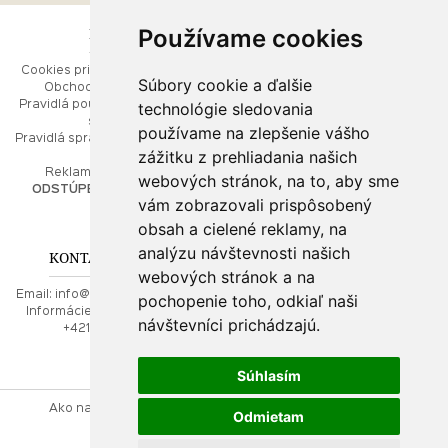
Používame cookies
ESHOP
RÝCHLE MENU
Cookies pri prezeraní stránok
Úvod
Súbory cookie a ďalšie
Obchodné podmienky
Ako balíme Vaše šperky
technológie sledovania
Pravidlá používania webových
Kontaktujte nás
stránok
Mapa stránok
používame na zlepšenie vášho
Pravidlá spracúvania osobných
zážitku z prehliadania našich
údajov
PORADŇA
Reklamačný poriadok
webových stránok, na to, aby sme
ODSTÚPENIE OD ZMLUVY
vám zobrazovali prispôsobený
Ako nakupovať
O drahých kovoch
obsah a cielené reklamy, na
Doprava a poštovné
analýzu návštevnosti našich
KONTAKT NA NÁS
webových stránok a na
Email:
info@najkrajsiesperky.sk
pochopenie toho, odkiaľ naši
Informácie:
+421917 881556,
návštevníci prichádzajú.
+421556224323
Súhlasím
Ako nakupovať
Kontaktujte nás
Obchodné podmienky
Odmietam
Reklamačný poriadok