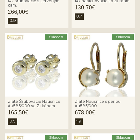
14k šrubovacie s červeným
14k napichovacie so zirkónmi
kam.
130,70€
266,00€
0.7
0.9
Skladom
Skladom
Zlaté Šrubovacie Náušnice
Zlaté Náušnice s perlou
Au585/000 so Zirkónom
Au585/000
165,50€
678,00€
0.5
1.9
Skladom
Skladom