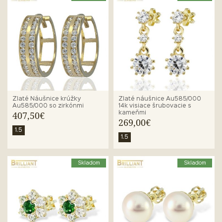
Zlaté Náušnice krúžky
Zlaté náušnice Au585/000
Au585/000 so zirkónmi
14k visiace šrubovacie s
kameňmi
407,50€
269,00€
1.5
1.5
Skladom
Skladom