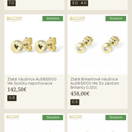
7.0
3.0
4.0
Skladom
Skladom
Zlaté náušnice Au585/000
Zlaté Briliantové náušnice
14k Guličky napichovacie
Au585/000 14k So závitom
Brilianty 0,12ct
142,50€
458,00€
0.6
0.5
Skladom
Skladom