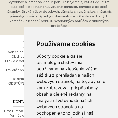
výrobkov aj omnoho viac. V ponuke nájdete aj
retiazky
– či už
klasické
alebo
na nohu
,
vkusné dámske, pánske a detské
náramky, široký výber detských, dámskych a pánskych náušníc,
prívesky, brošne, šperky z diamantov
–
briliantov
a drahých
kameňov a bohatú ponuku svadobných
obrúčok
a
snubných
prsteňov.
Používame cookies
ESHOP
RÝCHLE MENU
Cookies pri prezeraní stránok
Úvod
Súbory cookie a ďalšie
Obchodné podmienky
Ako balíme Vaše šperky
technológie sledovania
Pravidlá používania webových
Kontaktujte nás
stránok
Mapa stránok
používame na zlepšenie vášho
Pravidlá spracúvania osobných
zážitku z prehliadania našich
údajov
PORADŇA
Reklamačný poriadok
webových stránok, na to, aby sme
ODSTÚPENIE OD ZMLUVY
vám zobrazovali prispôsobený
Ako nakupovať
O drahých kovoch
obsah a cielené reklamy, na
Doprava a poštovné
analýzu návštevnosti našich
KONTAKT NA NÁS
webových stránok a na
Email:
info@najkrajsiesperky.sk
pochopenie toho, odkiaľ naši
Informácie:
+421917 881556,