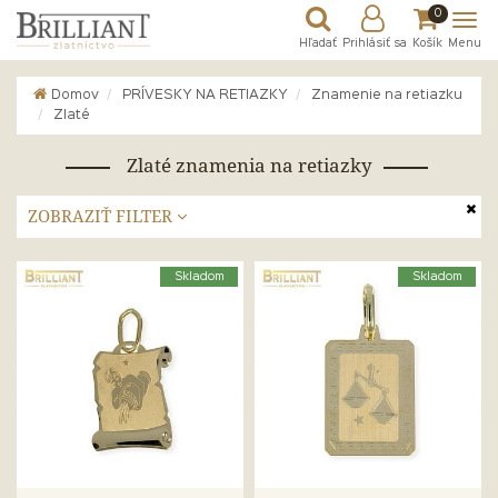
0
Hľadať
Prihlásiť sa
Košík
Menu
Domov
PRÍVESKY NA RETIAZKY
Znamenie na retiazku
Zlaté
Zlaté znamenia na retiazky
ZOBRAZIŤ FILTER
Skladom
Skladom