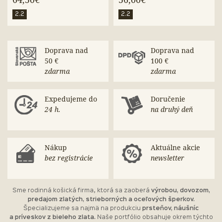
64,50€
56,00€
2.2
2.2
Doprava nad
Doprava nad
50 €
100 €
zdarma
zdarma
Expedujeme do
Doručenie
24 h.
na druhý deň
Nákup
Aktuálne akcie
bez registrácie
newsletter
Sme rodinná košická firma, ktorá sa zaoberá
výrobou, dovozom,
predajom zlatých, strieborných a oceľových šperkov.
Špecializujeme sa najmä na produkciu
prsteňov, náušníc
a príveskov z bieleho zlata.
Naše portfólio obsahuje okrem týchto