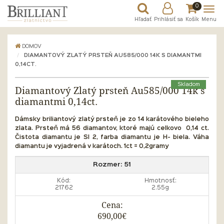
0
Hľadať
Prihlásiť sa
Košík
Menu
DOMOV
DIAMANTOVÝ ZLATÝ PRSTEŇ AU585/000 14K S DIAMANTMI
0,14CT.
Skladom
Diamantový Zlatý prsteň Au585/000 14k s
diamantmi 0,14ct.
Dámsky briliantový
zlatý prsteň je zo 14 karátového bieleho
zlata. Prsteň má 56 diamantov, ktoré majú celkovo 0,14 ct.
Čistota diamantu je SI 2, farba diamantu je H- biela. Váha
diamantu je vyjadrená v karátoch. 1ct = 0,2gramy
Rozmer:
51
Kód:
Hmotnosť:
21762
2.55g
Cena:
690,00€