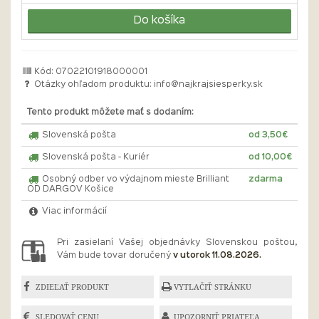
Do košíka
Kód: 07022101918000001
Otázky ohľadom produktu:
info@najkrajsiesperky.sk
Tento produkt môžete mať s dodaním:
Slovenská pošta
od 3,50€
Slovenská pošta - Kuriér
od 10,00€
Osobný odber vo výdajnom mieste Brilliant
zdarma
OD DARGOV Košice
Viac informácií
Pri zasielaní Vašej objednávky Slovenskou poštou,
Vám bude tovar doručený
v utorok 11.08.2026.
ZDIEĽAŤ PRODUKT
VYTLAČIŤ STRÁNKU
SLEDOVAŤ CENU
UPOZORNIŤ PRIATEĽA