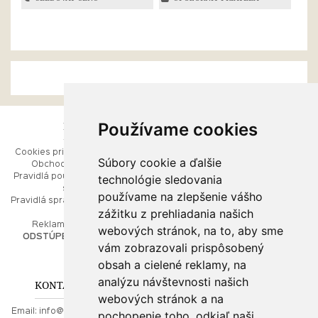
Používame cookies
ESHOP
RÝCHLE MENU
Cookies pri prezeraní stránok
Úvod
Súbory cookie a ďalšie
Obchodné podmienky
Ako balíme Vaše šperky
technológie sledovania
Pravidlá používania webových
Kontaktujte nás
stránok
Mapa stránok
používame na zlepšenie vášho
Pravidlá spracúvania osobných
zážitku z prehliadania našich
údajov
PORADŇA
Reklamačný poriadok
webových stránok, na to, aby sme
ODSTÚPENIE OD ZMLUVY
vám zobrazovali prispôsobený
Ako nakupovať
O drahých kovoch
obsah a cielené reklamy, na
Doprava a poštovné
analýzu návštevnosti našich
KONTAKT NA NÁS
webových stránok a na
Email:
info@najkrajsiesperky.sk
pochopenie toho, odkiaľ naši