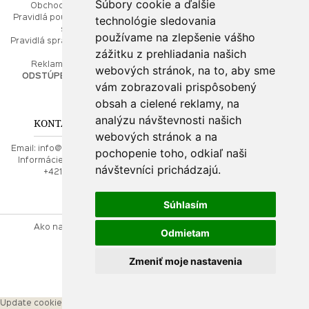
Súbory cookie a ďalšie
Obchodné podmienky
Ako balíme Vaše šperky
technológie sledovania
Pravidlá používania webových
Kontaktujte nás
stránok
Mapa stránok
používame na zlepšenie vášho
Pravidlá spracúvania osobných
zážitku z prehliadania našich
údajov
PORADŇA
Reklamačný poriadok
webových stránok, na to, aby sme
ODSTÚPENIE OD ZMLUVY
vám zobrazovali prispôsobený
Ako nakupovať
O drahých kovoch
obsah a cielené reklamy, na
Doprava a poštovné
analýzu návštevnosti našich
KONTAKT NA NÁS
webových stránok a na
Email:
info@najkrajsiesperky.sk
pochopenie toho, odkiaľ naši
Informácie:
+421917 881556,
návštevníci prichádzajú.
+421556224323
Súhlasím
Ako nakupovať
Kontaktujte nás
Obchodné podmienky
Odmietam
Reklamačný poriadok
Zmeniť moje nastavenia
webdesign
|
webex.sk
Update cookies preferences