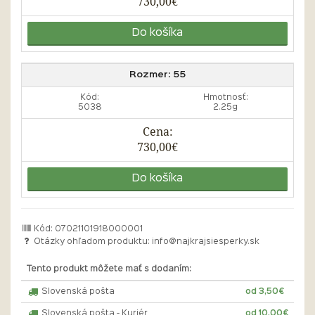
730,00€
Do košíka
Rozmer:
55
Kód:
Hmotnosť:
5038
2.25g
Cena:
730,00€
Do košíka
Kód: 07021101918000001
Otázky ohľadom produktu:
info@najkrajsiesperky.sk
Tento produkt môžete mať s dodaním:
Slovenská pošta
od 3,50€
Slovenská pošta - Kuriér
od 10,00€