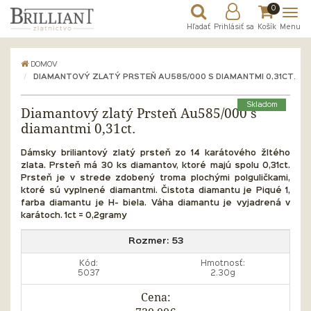
0
Hľadať
Prihlásiť sa
Košík
Menu
DOMOV
DIAMANTOVÝ ZLATÝ PRSTEŇ AU585/000 S DIAMANTMI 0,31CT.
Skladom
Diamantový zlatý Prsteň Au585/000 s
diamantmi 0,31ct.
Dámsky briliantový
zlatý prsteň zo 14 karátového žltého
zlata. Prsteň má 30 ks diamantov, ktoré majú spolu 0,31ct.
Prsteň je v strede zdobený troma plochými polguličkami,
ktoré sú vyplnené diamantmi. Čistota diamantu je Piqué 1,
farba diamantu je H- biela. Váha diamantu je vyjadrená v
karátoch. 1ct = 0,2gramy
Rozmer:
53
Kód:
Hmotnosť:
5037
2.30g
Cena: