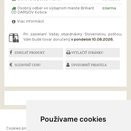
Osobný odber vo výdajnom mieste Brilliant
zdarma
OD DARGOV Košice
Viac informácií
Pri zasielaní Vašej objednávky Slovenskou poštou,
Vám bude tovar doručený
v pondelok 10.08.2026.
ZDIEĽAŤ PRODUKT
VYTLAČIŤ STRÁNKU
SLEDOVAŤ CENU
UPOZORNIŤ PRIATEĽA
Používame cookies
ESHOP
RÝCHLE MENU
Cookies pri prezeraní stránok
Úvod