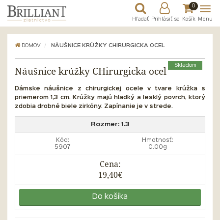
0
Hľadať
Prihlásiť sa
Košík
Menu
DOMOV
NÁUŠNICE KRÚŽKY CHIRURGICKA OCEL
Skladom
Náušnice krúžky CHirurgicka ocel
Dámske náušnice z chirurgickej ocele v tvare krúžka s
priemerom 1,3 cm. Krúžky majú hladký a lesklý povrch, ktorý
zdobia drobné biele zirkóny. Zapínanie je v strede.
Rozmer:
1.3
Kód:
Hmotnosť:
5907
0.00g
Cena:
19,40€
Do košíka