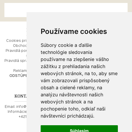
Používame cookies
ESHOP
RÝCHLE MENU
Cookies pri prezeraní stránok
Úvod
Súbory cookie a ďalšie
Obchodné podmienky
Ako balíme Vaše šperky
technológie sledovania
Pravidlá používania webových
Kontaktujte nás
stránok
Mapa stránok
používame na zlepšenie vášho
Pravidlá spracúvania osobných
zážitku z prehliadania našich
údajov
PORADŇA
Reklamačný poriadok
webových stránok, na to, aby sme
ODSTÚPENIE OD ZMLUVY
vám zobrazovali prispôsobený
Ako nakupovať
O drahých kovoch
obsah a cielené reklamy, na
Doprava a poštovné
analýzu návštevnosti našich
KONTAKT NA NÁS
webových stránok a na
Email:
info@najkrajsiesperky.sk
pochopenie toho, odkiaľ naši
Informácie:
+421917 881556,
návštevníci prichádzajú.
+421556224323
Súhlasím