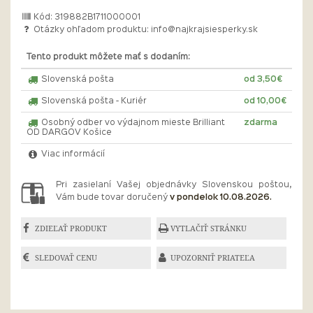
Kód: 319882B1711000001
Otázky ohľadom produktu:
info@najkrajsiesperky.sk
Tento produkt môžete mať s dodaním:
Slovenská pošta
od 3,50€
Slovenská pošta - Kuriér
od 10,00€
Osobný odber vo výdajnom mieste Brilliant
zdarma
OD DARGOV Košice
Viac informácií
Pri zasielaní Vašej objednávky Slovenskou poštou,
Vám bude tovar doručený
v pondelok 10.08.2026.
ZDIEĽAŤ PRODUKT
VYTLAČIŤ STRÁNKU
SLEDOVAŤ CENU
UPOZORNIŤ PRIATEĽA