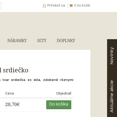
Prihlásiť sa
0
ks Košík
NÁRAMKY
SETY
DOPLNKY
Novinky
l srdiečko
á tvar srdiečka zo skla, zdobené rôznymi
akcie
Cena
Objednať
Aktuálne
20,70€
Do košíka