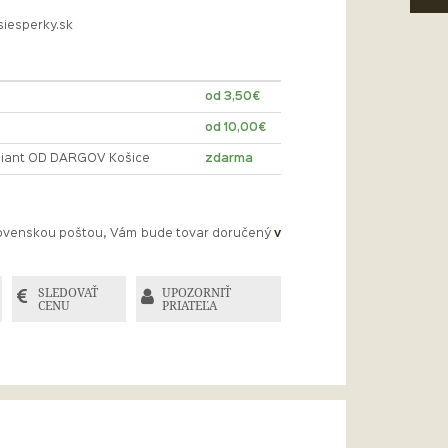
siesperky.sk
od 3,50€
od 10,00€
lliant OD DARGOV Košice
zdarma
Slovenskou poštou, Vám bude tovar doručený
v
SLEDOVAŤ
UPOZORNIŤ
CENU
PRIATEĽA