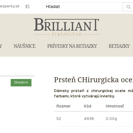
iesperky.sk
Y
NÁUŠNICE
PRÍVESKY NA RETIAZKY
RETIAZKY
Prsteň CHirurgicka oce
Skladom
Dámsky prsteň z chirurgickej ocele m
farbami, ktoré vytvárajú kvietky.
Rozmer
Kód
Hmotnosť
52
4936
0.00g