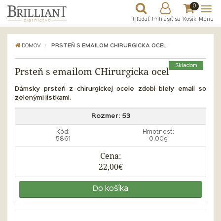
0
Hľadať
Prihlásiť sa
Košík
Menu
DOMOV
PRSTEŇ S EMAILOM CHIRURGICKA OCEL
Skladom
Prsteň s emailom CHirurgicka ocel
Dámsky prsteň z chirurgickej ocele zdobí biely email so
zelenými lístkami.
Rozmer:
53
Kód:
Hmotnosť:
5861
0.00g
Cena:
22,00€
Do košíka