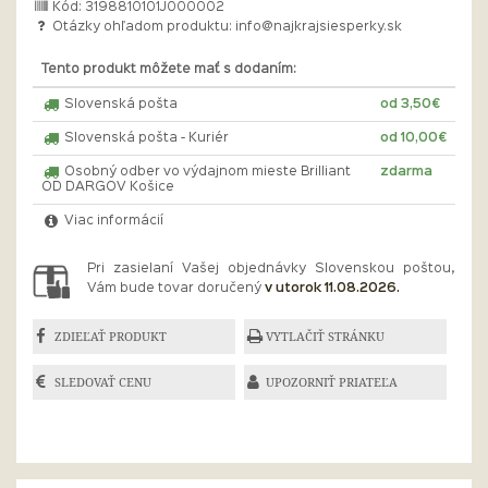
Kód: 3198810101J000002
Otázky ohľadom produktu:
info@najkrajsiesperky.sk
Tento produkt môžete mať s dodaním:
Slovenská pošta
od 3,50€
Slovenská pošta - Kuriér
od 10,00€
Osobný odber vo výdajnom mieste Brilliant
zdarma
OD DARGOV Košice
Viac informácií
Pri zasielaní Vašej objednávky Slovenskou poštou,
Vám bude tovar doručený
v utorok 11.08.2026.
ZDIEĽAŤ PRODUKT
VYTLAČIŤ STRÁNKU
SLEDOVAŤ CENU
UPOZORNIŤ PRIATEĽA