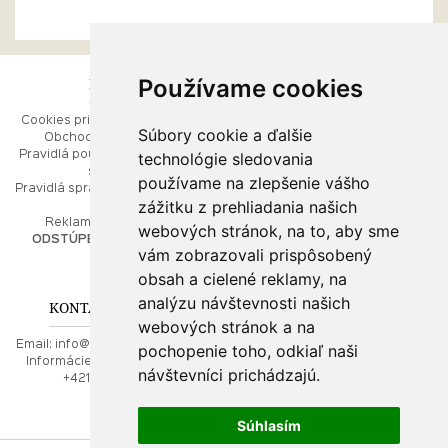
Používame cookies
ESHOP
RÝCHLE MENU
Cookies pri prezeraní stránok
Úvod
Súbory cookie a ďalšie
Obchodné podmienky
Ako balíme Vaše šperky
technológie sledovania
Pravidlá používania webových
Kontaktujte nás
stránok
Mapa stránok
používame na zlepšenie vášho
Pravidlá spracúvania osobných
zážitku z prehliadania našich
údajov
PORADŇA
Reklamačný poriadok
webových stránok, na to, aby sme
ODSTÚPENIE OD ZMLUVY
vám zobrazovali prispôsobený
Ako nakupovať
O drahých kovoch
obsah a cielené reklamy, na
Doprava a poštovné
analýzu návštevnosti našich
KONTAKT NA NÁS
webových stránok a na
Email:
info@najkrajsiesperky.sk
pochopenie toho, odkiaľ naši
Informácie:
+421917 881556,
návštevníci prichádzajú.
+421556224323
Súhlasím