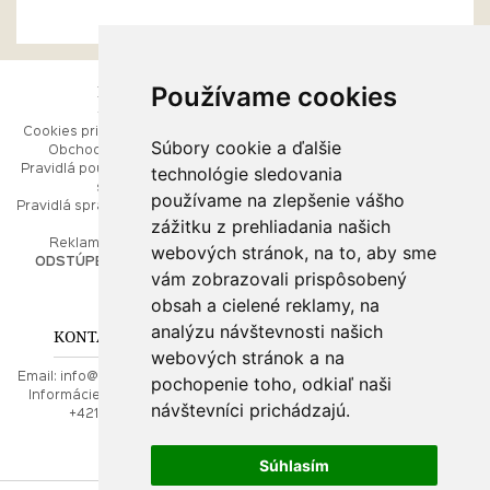
Používame cookies
ESHOP
RÝCHLE MENU
Cookies pri prezeraní stránok
Úvod
Súbory cookie a ďalšie
Obchodné podmienky
Ako balíme Vaše šperky
technológie sledovania
Pravidlá používania webových
Kontaktujte nás
stránok
Mapa stránok
používame na zlepšenie vášho
Pravidlá spracúvania osobných
zážitku z prehliadania našich
údajov
PORADŇA
Reklamačný poriadok
webových stránok, na to, aby sme
ODSTÚPENIE OD ZMLUVY
vám zobrazovali prispôsobený
Ako nakupovať
O drahých kovoch
obsah a cielené reklamy, na
Doprava a poštovné
analýzu návštevnosti našich
KONTAKT NA NÁS
webových stránok a na
Email:
info@najkrajsiesperky.sk
pochopenie toho, odkiaľ naši
Informácie:
+421917 881556,
návštevníci prichádzajú.
+421556224323
Súhlasím