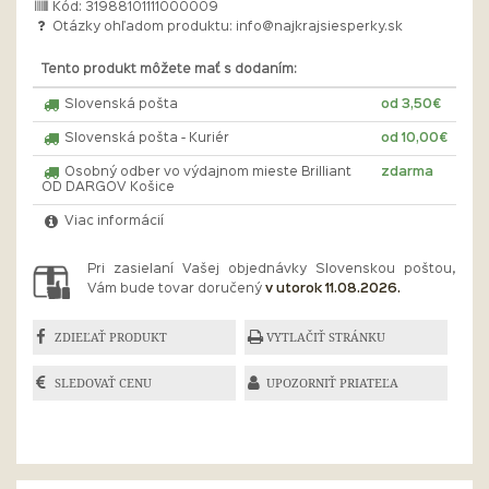
Kód: 31988101111000009
Otázky ohľadom produktu:
info@najkrajsiesperky.sk
Tento produkt môžete mať s dodaním:
Slovenská pošta
od 3,50€
Slovenská pošta - Kuriér
od 10,00€
Osobný odber vo výdajnom mieste Brilliant
zdarma
OD DARGOV Košice
Viac informácií
Pri zasielaní Vašej objednávky Slovenskou poštou,
Vám bude tovar doručený
v utorok 11.08.2026.
ZDIEĽAŤ PRODUKT
VYTLAČIŤ STRÁNKU
SLEDOVAŤ CENU
UPOZORNIŤ PRIATEĽA