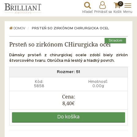
0
Hľadať
Prihlásiť sa
Košík
Menu
DOMOV
PRSTEŇ SO ZIRKÓNOM CHIRURGICKA OCEL
Skladom
Prsteň so zirkónom CHirurgicka ocel
Dámsky prsteň z chirurgickej ocele zdobí biely zirkón
štvorcového tvaru. Obrúčka má lesklý a hladký povrch.
Rozmer:
51
Kód:
Hmotnosť:
5858
0.00g
Cena:
8,40€
Do košíka