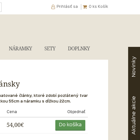
Prihlásiť sa
0
ks Košík
NÁRAMKY
SETY
DOPLNKY
Novinky
pánsky
matované články, ktoré zdobí pozlátený tvar
akcie
žkou
55cm a náramku s
dĺžkou
22cm.
Cena
Objednať
Aktuálne
54,00€
Do košíka