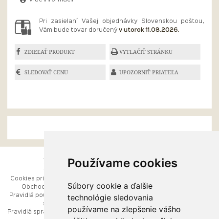
Viac informácií
Pri zasielaní Vašej objednávky Slovenskou poštou,
Vám bude tovar doručený
v utorok 11.08.2026.
ZDIEĽAŤ PRODUKT
VYTLAČIŤ STRÁNKU
SLEDOVAŤ CENU
UPOZORNIŤ PRIATEĽA
Používame cookies
ESHOP
RÝCHLE MENU
Cookies pri prezeraní stránok
Úvod
Súbory cookie a ďalšie
Obchodné podmienky
Ako balíme Vaše šperky
technológie sledovania
Pravidlá používania webových
Kontaktujte nás
stránok
Mapa stránok
používame na zlepšenie vášho
Pravidlá spracúvania osobných