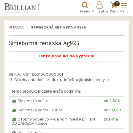
0
Hľadať
Prihlásiť sa
Košík
Menu
DOMOV
STRIEBORNÁ RETIAZKA AG925
Strieborná retiazka Ag925
Tento produkt sa vypredal!
Kód: 03142631000000001
Otázky ohľadom produktu:
info@najkrajsiesperky.sk
Tento produkt môžete mať s dodaním:
Slovenská pošta
od 3,50€
Slovenská pošta - Kuriér
od 10,00€
Osobný odber vo výdajnom mieste Brilliant
zdarma
OD DARGOV Košice