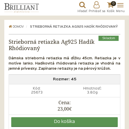
0
Hľadať
Prihlásiť sa
Košík
Menu
DOMOV
STRIEBORNÁ RETIAZKA AG925 HADÍK RHÓDIOVANÝ
Skladom
Strieborná retiazka Ag925 Hadík
Rhódiovaný
Dámska strieborná retiazka má dĺžku 45cm. Retiazka je v
motíve lanko. Hadíkovitá rhódiovaná retiazka je vhodná na
jemné prívesky. Zapínanie retiazky je na pérový krúžok.
Rozmer:
45
Kód:
Hmotnosť:
25673
3.80g
Cena:
23,00€
Do košíka