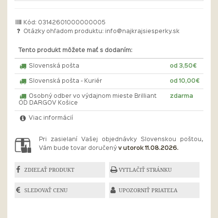
Kód: 03142601000000005
Otázky ohľadom produktu:
info@najkrajsiesperky.sk
Tento produkt môžete mať s dodaním:
Slovenská pošta
od 3,50€
Slovenská pošta - Kuriér
od 10,00€
Osobný odber vo výdajnom mieste Brilliant
zdarma
OD DARGOV Košice
Viac informácií
Pri zasielaní Vašej objednávky Slovenskou poštou,
Vám bude tovar doručený
v utorok 11.08.2026.
ZDIEĽAŤ PRODUKT
VYTLAČIŤ STRÁNKU
SLEDOVAŤ CENU
UPOZORNIŤ PRIATEĽA