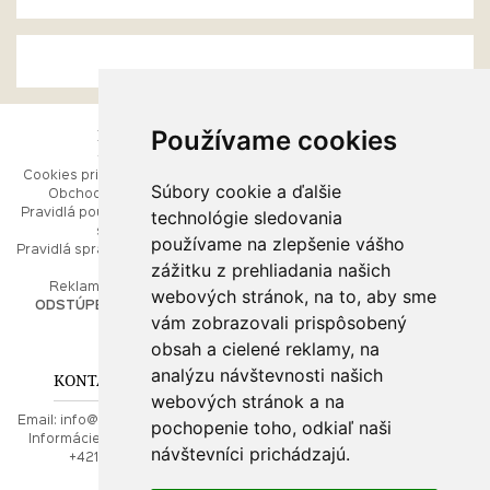
Používame cookies
ESHOP
RÝCHLE MENU
Cookies pri prezeraní stránok
Úvod
Súbory cookie a ďalšie
Obchodné podmienky
Ako balíme Vaše šperky
technológie sledovania
Pravidlá používania webových
Kontaktujte nás
stránok
Mapa stránok
používame na zlepšenie vášho
Pravidlá spracúvania osobných
zážitku z prehliadania našich
údajov
PORADŇA
Reklamačný poriadok
webových stránok, na to, aby sme
ODSTÚPENIE OD ZMLUVY
vám zobrazovali prispôsobený
Ako nakupovať
O drahých kovoch
obsah a cielené reklamy, na
Doprava a poštovné
analýzu návštevnosti našich
KONTAKT NA NÁS
webových stránok a na
Email:
info@najkrajsiesperky.sk
pochopenie toho, odkiaľ naši
Informácie:
+421917 881556,
návštevníci prichádzajú.
+421556224323