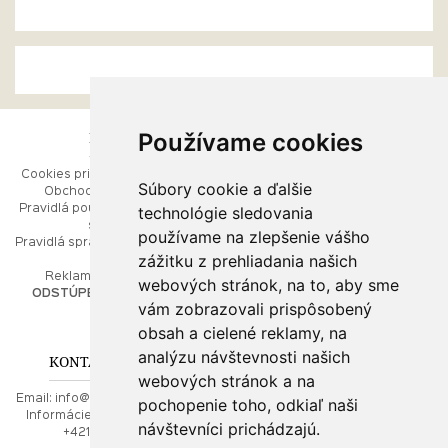
Používame cookies
ESHOP
RÝCHLE MENU
Cookies pri prezeraní stránok
Úvod
Súbory cookie a ďalšie
Obchodné podmienky
Ako balíme Vaše šperky
technológie sledovania
Pravidlá používania webových
Kontaktujte nás
stránok
Mapa stránok
používame na zlepšenie vášho
Pravidlá spracúvania osobných
zážitku z prehliadania našich
údajov
PORADŇA
Reklamačný poriadok
webových stránok, na to, aby sme
ODSTÚPENIE OD ZMLUVY
vám zobrazovali prispôsobený
Ako nakupovať
O drahých kovoch
obsah a cielené reklamy, na
Doprava a poštovné
analýzu návštevnosti našich
KONTAKT NA NÁS
webových stránok a na
Email:
info@najkrajsiesperky.sk
pochopenie toho, odkiaľ naši
Informácie:
+421917 881556,
návštevníci prichádzajú.
+421556224323