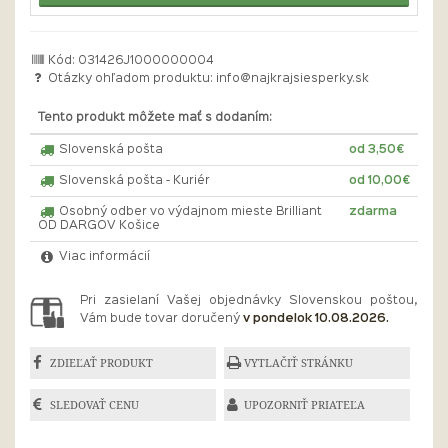
Kód: 031426J1000000004
Otázky ohľadom produktu:
info@najkrajsiesperky.sk
Tento produkt môžete mať s dodaním:
Slovenská pošta
od 3,50€
Slovenská pošta - Kuriér
od 10,00€
Osobný odber vo výdajnom mieste Brilliant
zdarma
OD DARGOV Košice
Viac informácií
Pri zasielaní Vašej objednávky Slovenskou poštou,
Vám bude tovar doručený
v pondelok 10.08.2026.
ZDIEĽAŤ PRODUKT
VYTLAČIŤ STRÁNKU
SLEDOVAŤ CENU
UPOZORNIŤ PRIATEĽA