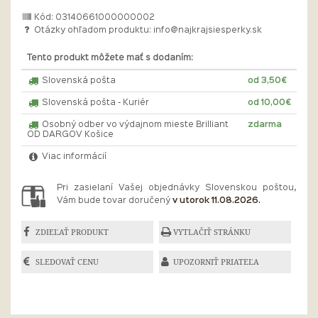
Kód: 03140661000000002
Otázky ohľadom produktu:
info@najkrajsiesperky.sk
Tento produkt môžete mať s dodaním:
Slovenská pošta
od 3,50€
Slovenská pošta - Kuriér
od 10,00€
Osobný odber vo výdajnom mieste Brilliant
zdarma
OD DARGOV Košice
Viac informácií
Pri zasielaní Vašej objednávky Slovenskou poštou,
Vám bude tovar doručený
v utorok 11.08.2026.
ZDIEĽAŤ PRODUKT
VYTLAČIŤ STRÁNKU
SLEDOVAŤ CENU
UPOZORNIŤ PRIATEĽA