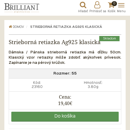
0
Hľadať
Prihlásiť sa
Košík
Menu
DOMOV
STRIEBORNÁ RETIAZKA AG925 KLASICKÁ
Skladom
Strieborná retiazka Ag925 klasická
Dámska / Pánska strieborná retiazka má dĺžku 50cm.
Klasický vzor retiazky môže zdobiť akýkoľvek prívesok.
Zapínanie je na pérový krúžok.
Rozmer:
55
Kód:
Hmotnosť:
23160
3.80g
Cena:
19,40€
Do košíka