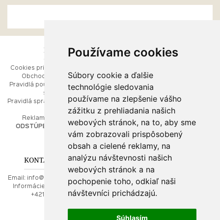
Používame cookies
ESHOP
RÝCHLE MENU
Cookies pri prezeraní stránok
Úvod
Súbory cookie a ďalšie
Obchodné podmienky
Ako balíme Vaše šperky
technológie sledovania
Pravidlá používania webových
Kontaktujte nás
stránok
Mapa stránok
používame na zlepšenie vášho
Pravidlá spracúvania osobných
zážitku z prehliadania našich
údajov
PORADŇA
Reklamačný poriadok
webových stránok, na to, aby sme
ODSTÚPENIE OD ZMLUVY
vám zobrazovali prispôsobený
Ako nakupovať
O drahých kovoch
obsah a cielené reklamy, na
Doprava a poštovné
analýzu návštevnosti našich
KONTAKT NA NÁS
webových stránok a na
Email:
info@najkrajsiesperky.sk
pochopenie toho, odkiaľ naši
Informácie:
+421917 881556,
návštevníci prichádzajú.
+421556224323
Súhlasím