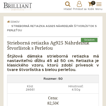
0
Hľadať
Prihlásiť sa
Košík
Menu
DOMOV
STRIEBORNÁ RETIAZKA AG925 NÁHRDELNÍK ŠTVORLÍSTOK S
PERLEŤOU
Skladom
Strieborná retiazka Ag925 Náhrdelník
Štvorlístok s Perleťou
Štýlová dámska strieborná retiazka má
nastaviteľnú dĺžku 45 až 50 cm. Retiazka je
klasického vzoru, ktorú zdobí prívesok v
tvare štvorlístka s bielou perleťou.
Rozmer:
50
Kód:
Hmotnosť:
24661
4.50g
Cena:
82,50€