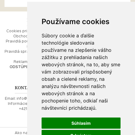
Používame cookies
ESHOP
RÝCHLE MENU
Cookies pri prezeraní stránok
Úvod
Súbory cookie a ďalšie
Obchodné podmienky
Ako balíme Vaše šperky
technológie sledovania
Pravidlá používania webových
Kontaktujte nás
stránok
Mapa stránok
používame na zlepšenie vášho
Pravidlá spracúvania osobných
zážitku z prehliadania našich
údajov
PORADŇA
Reklamačný poriadok
webových stránok, na to, aby sme
ODSTÚPENIE OD ZMLUVY
vám zobrazovali prispôsobený
Ako nakupovať
O drahých kovoch
obsah a cielené reklamy, na
Doprava a poštovné
analýzu návštevnosti našich
KONTAKT NA NÁS
webových stránok a na
Email:
info@najkrajsiesperky.sk
pochopenie toho, odkiaľ naši
Informácie:
+421917 881556,
návštevníci prichádzajú.
+421556224323
Súhlasím
Ako nakupovať
Kontaktujte nás
Obchodné podmienky