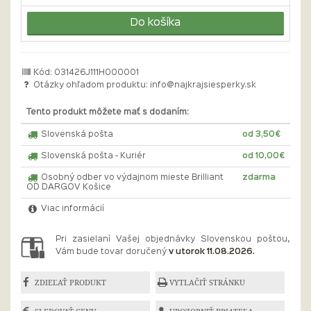
Do košíka
Kód: 031426J111H000001
Otázky ohľadom produktu:
info@najkrajsiesperky.sk
Tento produkt môžete mať s dodaním:
Slovenská pošta
od 3,50€
Slovenská pošta - Kuriér
od 10,00€
Osobný odber vo výdajnom mieste Brilliant
zdarma
OD DARGOV Košice
Viac informácií
Pri zasielaní Vašej objednávky Slovenskou poštou,
Vám bude tovar doručený
v utorok 11.08.2026.
ZDIEĽAŤ PRODUKT
VYTLAČIŤ STRÁNKU