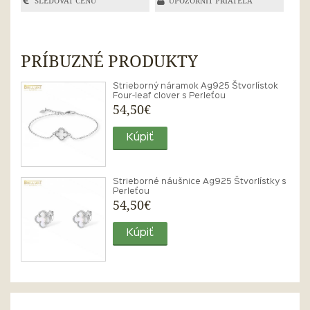
SLEDOVAŤ CENU
UPOZORNIŤ PRIATEĽA
PRÍBUZNÉ PRODUKTY
Strieborný náramok Ag925 Štvorlístok
Four-leaf clover s Perleťou
54,50€
Kúpiť
Strieborné náušnice Ag925 Štvorlístky s
Perleťou
54,50€
Kúpiť