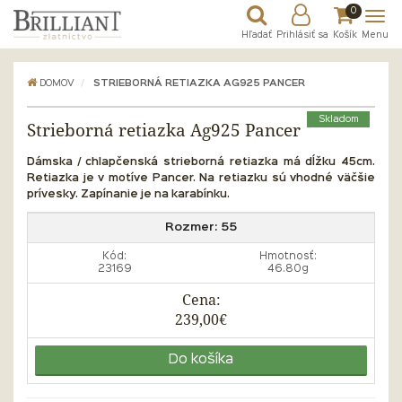
0
Hľadať
Prihlásiť sa
Košík
Menu
DOMOV
STRIEBORNÁ RETIAZKA AG925 PANCER
Skladom
Strieborná retiazka Ag925 Pancer
Dámska / chlapčenská strieborná retiazka má dĺžku 45cm.
Retiazka je v motíve Pancer. Na retiazku sú vhodné väčšie
prívesky. Zapínanie je na karabínku.
Rozmer:
55
Kód:
Hmotnosť:
23169
46.80g
Cena:
239,00€
Do košíka