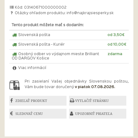
Kód: 03140671000000002
Otázky ohľadom produktu:
info@najkrajsiesperky.sk
Tento produkt môžete mať s dodaním:
Slovenská pošta
od 3,50€
Slovenská pošta - Kuriér
od 10,00€
Osobný odber vo výdajnom mieste Brilliant
zdarma
OD DARGOV Košice
Viac informácií
Pri zasielaní Vašej objednávky Slovenskou poštou,
Vám bude tovar doručený
v piatok 07.08.2026.
ZDIEĽAŤ PRODUKT
VYTLAČIŤ STRÁNKU
SLEDOVAŤ CENU
UPOZORNIŤ PRIATEĽA