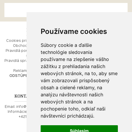
Používame cookies
ESHOP
RÝCHLE MENU
Cookies pri prezeraní stránok
Úvod
Súbory cookie a ďalšie
Obchodné podmienky
Ako balíme Vaše šperky
technológie sledovania
Pravidlá používania webových
Kontaktujte nás
stránok
Mapa stránok
používame na zlepšenie vášho
Pravidlá spracúvania osobných
zážitku z prehliadania našich
údajov
PORADŇA
Reklamačný poriadok
webových stránok, na to, aby sme
ODSTÚPENIE OD ZMLUVY
vám zobrazovali prispôsobený
Ako nakupovať
O drahých kovoch
obsah a cielené reklamy, na
Doprava a poštovné
analýzu návštevnosti našich
KONTAKT NA NÁS
webových stránok a na
Email:
info@najkrajsiesperky.sk
pochopenie toho, odkiaľ naši
Informácie:
+421917 881556,
návštevníci prichádzajú.
+421556224323
Súhlasím