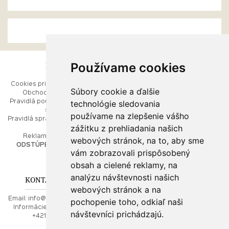
Používame cookies
ESHOP
RÝCHLE MENU
Cookies pri prezeraní stránok
Úvod
Súbory cookie a ďalšie
Obchodné podmienky
Ako balíme Vaše šperky
technológie sledovania
Pravidlá používania webových
Kontaktujte nás
stránok
Mapa stránok
používame na zlepšenie vášho
Pravidlá spracúvania osobných
zážitku z prehliadania našich
údajov
PORADŇA
Reklamačný poriadok
webových stránok, na to, aby sme
ODSTÚPENIE OD ZMLUVY
vám zobrazovali prispôsobený
Ako nakupovať
O drahých kovoch
obsah a cielené reklamy, na
Doprava a poštovné
analýzu návštevnosti našich
KONTAKT NA NÁS
webových stránok a na
Email:
info@najkrajsiesperky.sk
pochopenie toho, odkiaľ naši
Informácie:
+421917 881556,
návštevníci prichádzajú.
+421556224323