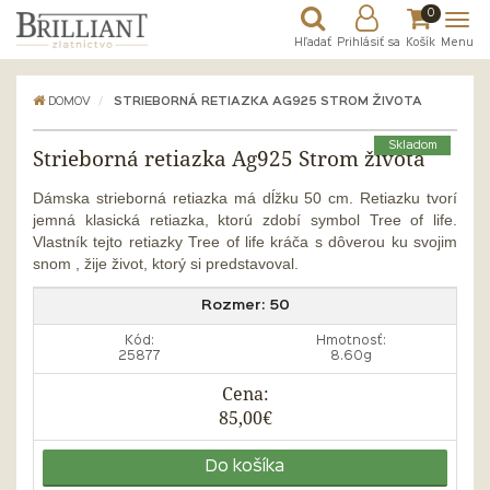
0
Hľadať
Prihlásiť sa
Košík
Menu
DOMOV
STRIEBORNÁ RETIAZKA AG925 STROM ŽIVOTA
Skladom
Strieborná retiazka Ag925 Strom života
Dámska strieborná retiazka má dĺžku 50 cm. Retiazku tvorí
jemná klasická retiazka, ktorú zdobí symbol Tree of life.
Vlastník tejto retiazky Tree of life kráča s dôverou ku svojim
snom , žije život, ktorý si predstavoval.
Rozmer:
50
Kód:
Hmotnosť:
25877
8.60g
Cena:
85,00€
Do košíka