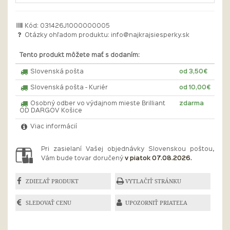
Kód: 031426J1000000005
Otázky ohľadom produktu:
info@najkrajsiesperky.sk
Tento produkt môžete mať s dodaním:
Slovenská pošta
od 3,50€
Slovenská pošta - Kuriér
od 10,00€
Osobný odber vo výdajnom mieste Brilliant
zdarma
OD DARGOV Košice
Viac informácií
Pri zasielaní Vašej objednávky Slovenskou poštou,
Vám bude tovar doručený
v piatok 07.08.2026.
ZDIEĽAŤ PRODUKT
VYTLAČIŤ STRÁNKU
SLEDOVAŤ CENU
UPOZORNIŤ PRIATEĽA