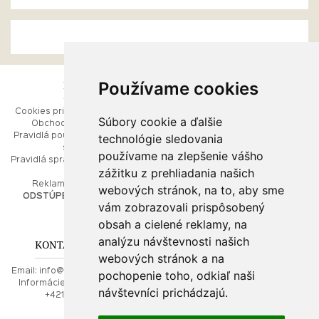
Používame cookies
ESHOP
RÝCHLE MENU
Cookies pri prezeraní stránok
Úvod
Súbory cookie a ďalšie
Obchodné podmienky
Ako balíme Vaše šperky
technológie sledovania
Pravidlá používania webových
Kontaktujte nás
stránok
Mapa stránok
používame na zlepšenie vášho
Pravidlá spracúvania osobných
zážitku z prehliadania našich
údajov
PORADŇA
Reklamačný poriadok
webových stránok, na to, aby sme
ODSTÚPENIE OD ZMLUVY
vám zobrazovali prispôsobený
Ako nakupovať
O drahých kovoch
obsah a cielené reklamy, na
Doprava a poštovné
analýzu návštevnosti našich
KONTAKT NA NÁS
webových stránok a na
Email:
info@najkrajsiesperky.sk
pochopenie toho, odkiaľ naši
Informácie:
+421917 881556,
návštevníci prichádzajú.
+421556224323