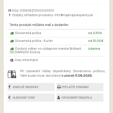
Kód: 031406Z1000000001
Otázky ohľadom produktu:
info@najkrajsiesperky.sk
Tento produkt môžete mať s dodaním:
Slovenská pošta
od 3,50€
Slovenská pošta - Kuriér
od 10,00€
Osobný odber vo výdajnom mieste Brilliant
zdarma
OD DARGOV Košice
Viac informácií
Pri zasielaní Vašej objednávky Slovenskou poštou,
Vám bude tovar doručený
v utorok 11.08.2026.
ZDIEĽAŤ PRODUKT
VYTLAČIŤ STRÁNKU
SLEDOVAŤ CENU
UPOZORNIŤ PRIATEĽA