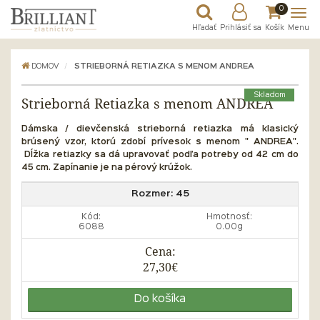
0
Hľadať
Prihlásiť sa
Košík
Menu
DOMOV
STRIEBORNÁ RETIAZKA S MENOM ANDREA
Skladom
Strieborná Retiazka s menom ANDREA
Dámska / dievčenská strieborná retiazka má klasický
brúsený vzor, ktorú zdobí prívesok s menom " ANDREA".
Dĺžka
retiazky sa dá upravovať podľa potreby od 42 cm do
45 cm. Zapínanie je na pérový krúžok.
Rozmer:
45
Kód:
Hmotnosť:
6088
0.00g
Cena:
27,30€
Do košíka