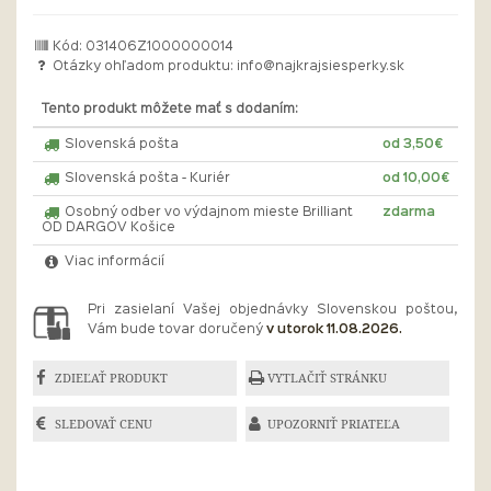
Kód: 031406Z1000000014
Otázky ohľadom produktu:
info@najkrajsiesperky.sk
Tento produkt môžete mať s dodaním:
Slovenská pošta
od 3,50€
Slovenská pošta - Kuriér
od 10,00€
Osobný odber vo výdajnom mieste Brilliant
zdarma
OD DARGOV Košice
Viac informácií
Pri zasielaní Vašej objednávky Slovenskou poštou,
Vám bude tovar doručený
v utorok 11.08.2026.
ZDIEĽAŤ PRODUKT
VYTLAČIŤ STRÁNKU
SLEDOVAŤ CENU
UPOZORNIŤ PRIATEĽA