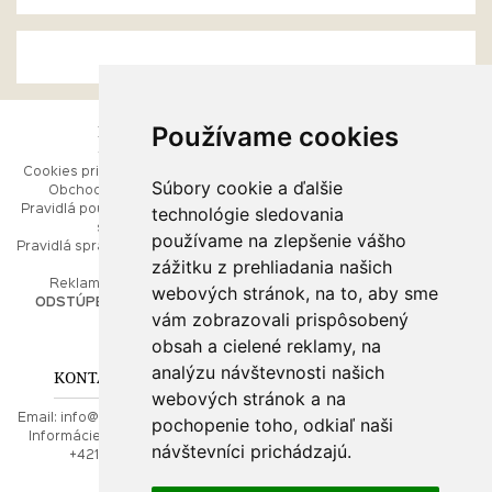
Používame cookies
ESHOP
RÝCHLE MENU
Cookies pri prezeraní stránok
Úvod
Súbory cookie a ďalšie
Obchodné podmienky
Ako balíme Vaše šperky
technológie sledovania
Pravidlá používania webových
Kontaktujte nás
stránok
Mapa stránok
používame na zlepšenie vášho
Pravidlá spracúvania osobných
zážitku z prehliadania našich
údajov
PORADŇA
Reklamačný poriadok
webových stránok, na to, aby sme
ODSTÚPENIE OD ZMLUVY
vám zobrazovali prispôsobený
Ako nakupovať
O drahých kovoch
obsah a cielené reklamy, na
Doprava a poštovné
analýzu návštevnosti našich
KONTAKT NA NÁS
webových stránok a na
Email:
info@najkrajsiesperky.sk
pochopenie toho, odkiaľ naši
Informácie:
+421917 881556,
návštevníci prichádzajú.
+421556224323