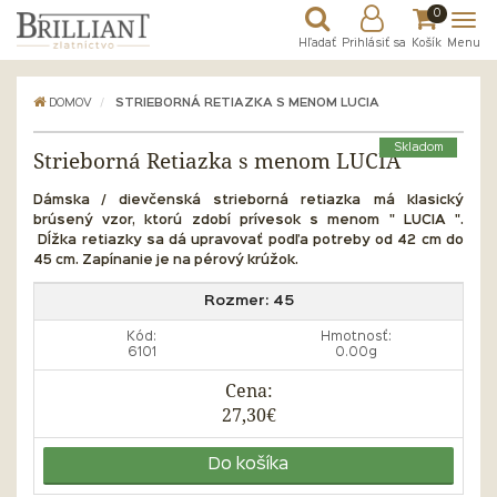
0
Hľadať
Prihlásiť sa
Košík
Menu
DOMOV
STRIEBORNÁ RETIAZKA S MENOM LUCIA
Skladom
Strieborná Retiazka s menom LUCIA
Dámska / dievčenská strieborná retiazka má klasický
brúsený vzor, ktorú zdobí prívesok s menom " LUCIA ".
Dĺžka
retiazky sa dá upravovať podľa potreby od 42 cm do
45 cm. Zapínanie je na pérový krúžok.
Rozmer:
45
Kód:
Hmotnosť:
6101
0.00g
Cena:
27,30€
Do košíka