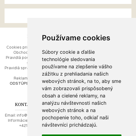
Používame cookies
ESHOP
RÝCHLE MENU
Cookies pri prezeraní stránok
Úvod
Súbory cookie a ďalšie
Obchodné podmienky
Ako balíme Vaše šperky
technológie sledovania
Pravidlá používania webových
Kontaktujte nás
stránok
Mapa stránok
používame na zlepšenie vášho
Pravidlá spracúvania osobných
zážitku z prehliadania našich
údajov
PORADŇA
Reklamačný poriadok
webových stránok, na to, aby sme
ODSTÚPENIE OD ZMLUVY
vám zobrazovali prispôsobený
Ako nakupovať
O drahých kovoch
obsah a cielené reklamy, na
Doprava a poštovné
analýzu návštevnosti našich
KONTAKT NA NÁS
webových stránok a na
Email:
info@najkrajsiesperky.sk
pochopenie toho, odkiaľ naši
Informácie:
+421917 881556,
návštevníci prichádzajú.
+421556224323