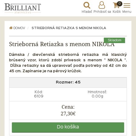
0
Hľadať
Prihlásiť sa
Košík
Menu
DOMOV
STRIEBORNÁ RETIAZKA S MENOM NIKOLA
Skladom
Strieborná Retiazka s menom NIKOLA
Dámska / dievčenská strieborná retiazka má klasický
brúsený vzor, ktorú zdobí prívesok s menom " NIKOLA ".
Dĺžka
retiazky sa dá upravovať podľa potreby od 42 cm do
45 cm. Zapínanie je na pérový krúžok.
Rozmer:
45
Kód:
Hmotnosť:
6109
0.00g
Cena:
27,30€
Do košíka