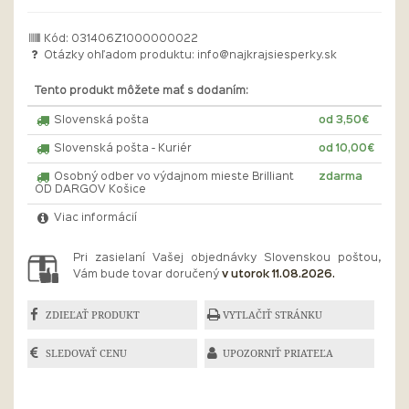
Kód: 031406Z1000000022
Otázky ohľadom produktu:
info@najkrajsiesperky.sk
Tento produkt môžete mať s dodaním:
Slovenská pošta
od 3,50€
Slovenská pošta - Kuriér
od 10,00€
Osobný odber vo výdajnom mieste Brilliant
zdarma
OD DARGOV Košice
Viac informácií
Pri zasielaní Vašej objednávky Slovenskou poštou,
Vám bude tovar doručený
v utorok 11.08.2026.
ZDIEĽAŤ PRODUKT
VYTLAČIŤ STRÁNKU
SLEDOVAŤ CENU
UPOZORNIŤ PRIATEĽA