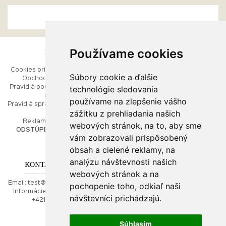
Používame cookies
ESHOP
RÝCHLE MENU
Cookies pri prezeraní stránok
Úvod
Súbory cookie a ďalšie
Obchodné podmienky
Ako balíme Vaše šperky
technológie sledovania
Pravidlá používania webových
Kontaktujte nás
stránok
Mapa stránok
používame na zlepšenie vášho
Pravidlá spracúvania osobných
zážitku z prehliadania našich
údajov
PORADŇA
Reklamačný poriadok
webových stránok, na to, aby sme
ODSTÚPENIE OD ZMLUVY
vám zobrazovali prispôsobený
Ako nakupovať
O drahých kovoch
obsah a cielené reklamy, na
Doprava a poštovné
analýzu návštevnosti našich
KONTAKT NA NÁS
webových stránok a na
Email:
test@najkrajsiesperky.sk
pochopenie toho, odkiaľ naši
Informácie:
+421917 881556,
návštevníci prichádzajú.
+421556224323
Súhlasím