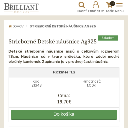
0
Hľadať
Prihlásiť sa
Košík
Menu
DOMOV
STRIEBORNÉ DETSKÉ NÁUŠNICE AG925
Skladom
Strieborné Detské náušnice Ag925
Detské strieborné náušnice majú s celkovým rozmerom
1,3cm. Náušnice sú v tvare srdiečka, ktoré zdobí modrý
okrúhly kamienok. Zapínanie je v prednej časti náušníc.
Rozmer:
1.3
Kód:
Hmotnosť:
21343
1.00g
Cena:
19,70€
Do košíka