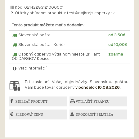
Kód: 02142283121000001
Otázky ohľadom produktu:
test@najkrajsiesperky.sk
Tento produkt môžete mať s dodaním:
Slovenská pošta
od 3,50€
Slovenská pošta - Kuriér
od 10,00€
Osobný odber vo výdajnom mieste Brilliant
zdarma
OD DARGOV Košice
Viac informácií
Pri zasielaní Vašej objednávky Slovenskou poštou,
Vám bude tovar doručený
v pondelok 10.08.2026.
ZDIEĽAŤ PRODUKT
VYTLAČIŤ STRÁNKU
SLEDOVAŤ CENU
UPOZORNIŤ PRIATEĽA