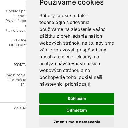
Používame cookies
ESHOP
RÝCHLE MENU
Cookies pri prezeraní stránok
Úvod
Súbory cookie a ďalšie
Obchodné podmienky
Ako balíme Vaše šperky
technológie sledovania
Pravidlá používania webových
Kontaktujte nás
stránok
Mapa stránok
používame na zlepšenie vášho
Pravidlá spracúvania osobných
zážitku z prehliadania našich
údajov
PORADŇA
Reklamačný poriadok
webových stránok, na to, aby sme
ODSTÚPENIE OD ZMLUVY
vám zobrazovali prispôsobený
Ako nakupovať
O drahých kovoch
obsah a cielené reklamy, na
Doprava a poštovné
analýzu návštevnosti našich
KONTAKT NA NÁS
webových stránok a na
Email:
info@najkrajsiesperky.sk
pochopenie toho, odkiaľ naši
Informácie:
+421917 881556,
návštevníci prichádzajú.
+421556224323
Súhlasím
Ako nakupovať
Kontaktujte nás
Obchodné podmienky
Odmietam
Reklamačný poriadok
Zmeniť moje nastavenia