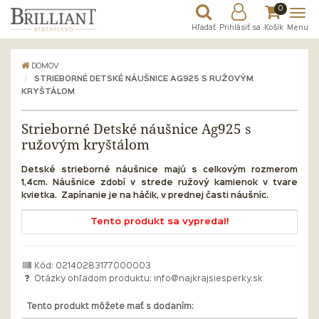
0
Hľadať
Prihlásiť sa
Košík
Menu
DOMOV
STRIEBORNÉ DETSKÉ NÁUŠNICE AG925 S RUŽOVÝM
KRYŠTÁLOM
Strieborné Detské náušnice Ag925 s
ružovým kryštálom
Detské strieborné náušnice majú s celkovým rozmerom
1,4cm. Náušnice zdobí v strede ružový kamienok v tvare
kvietka. Zapínanie je na háčik, v prednej časti náušníc.
Tento produkt sa vypredal!
Kód: 02140283177000003
Otázky ohľadom produktu:
info@najkrajsiesperky.sk
Tento produkt môžete mať s dodaním: