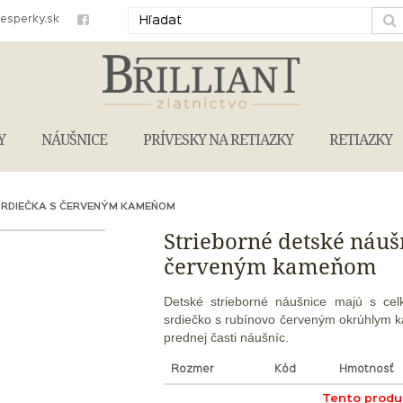
iesperky.sk
Y
NÁUŠNICE
PRÍVESKY NA RETIAZKY
RETIAZKY
SRDIEČKA S ČERVENÝM KAMEŇOM
Strieborné detské náuš
červeným kameňom
Detské strieborné náušnice majú s ce
srdiečko s rubínovo červeným okrúhlym k
prednej časti náušníc.
Rozmer
Kód
Hmotnosť
Tento produk