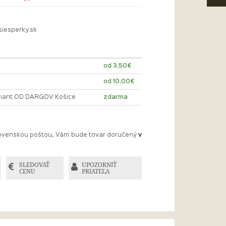
siesperky.sk
od 3,50€
od 10,00€
lliant OD DARGOV Košice
zdarma
Slovenskou poštou, Vám bude tovar doručený
v
SLEDOVAŤ
UPOZORNIŤ
CENU
PRIATEĽA