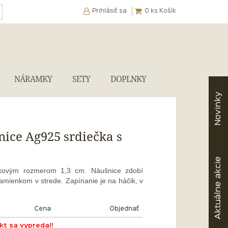
Prihlásiť sa
0
ks Košík
NÁRAMKY
SETY
DOPLNKY
Novinky
nice Ag925 srdiečka s
akcie
lkovým rozmerom 1,3 cm. Náušnice zdobí
amienkom v strede. Zapínanie je na háčik, v
Aktuálne
Cena
Objednať
t sa vypredal!