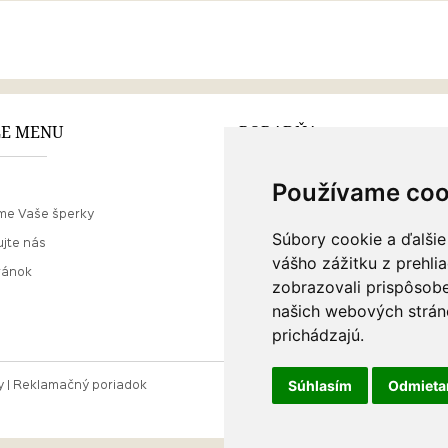
E MENU
PORADŇA
Používame coo
Ako nakupovať
me Vaše šperky
O drahých kovoch
Súbory cookie a ďalšie
jte nás
Doprava a poštovné
vášho zážitku z prehli
ránok
zobrazovali prispôsobe
našich webových stráno
prichádzajú.
Súhlasím
Odmiet
y
Reklamačný poriadok