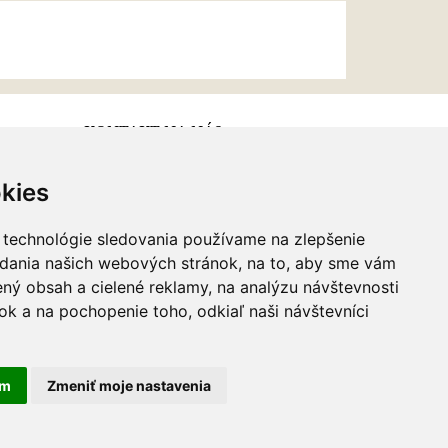
KONTAKT NA NÁS
kies
Email:
info@najkrajsiesperky.sk
Informácie:
+421917 881556,
 technológie sledovania používame na zlepšenie
+421556224323
adania našich webových stránok, na to, aby sme vám
ný obsah a cielené reklamy, na analýzu návštevnosti
k a na pochopenie toho, odkiaľ naši návštevníci
am
Zmeniť moje nastavenia
webdesign
|
webex.sk