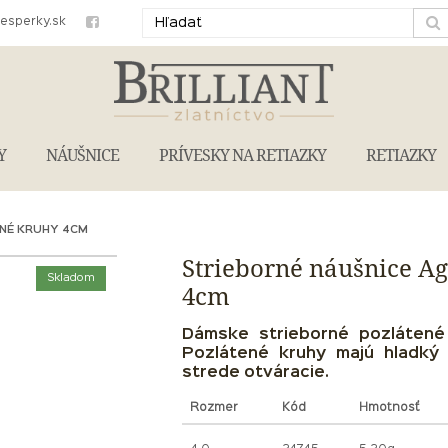
iesperky.sk
Y
NÁUŠNICE
PRÍVESKY NA RETIAZKY
RETIAZKY
NÉ KRUHY 4CM
Strieborné náušnice A
Skladom
4cm
Dámske strieborné pozlátené
Pozlátené kruhy majú hladký 
strede otváracie.
Rozmer
Kód
Hmotnosť