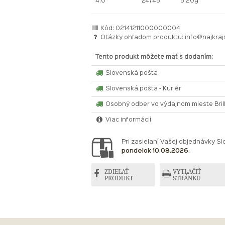
4.0
24745
5.20g
Kód: 02141211000000004
Otázky ohľadom produktu:
info@najkraj
Tento produkt môžete mať s dodaním:
Slovenská pošta
Slovenská pošta - Kuriér
Osobný odber vo výdajnom mieste Bri
Viac informácií
Pri zasielaní Vašej objednávky 
pondelok 10.08.2026.
ZDIEĽAŤ
VYTLAČIŤ
PRODUKT
STRÁNKU