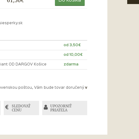
61,50€
Do košíka
siesperky.sk
od 3,50€
od 10,00€
lliant OD DARGOV Košice
zdarma
Slovenskou poštou, Vám bude tovar doručený
v
SLEDOVAŤ
UPOZORNIŤ
CENU
PRIATEĽA