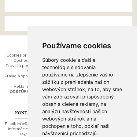
Používame cookies
ESHOP
RÝCHLE MENU
Cookies pri prezeraní stránok
Úvod
Súbory cookie a ďalšie
Obchodné podmienky
Ako balíme Vaše šperky
technológie sledovania
Pravidlá používania webových
Kontaktujte nás
stránok
Mapa stránok
používame na zlepšenie vášho
Pravidlá spracúvania osobných
zážitku z prehliadania našich
údajov
PORADŇA
Reklamačný poriadok
webových stránok, na to, aby sme
ODSTÚPENIE OD ZMLUVY
vám zobrazovali prispôsobený
Ako nakupovať
O drahých kovoch
obsah a cielené reklamy, na
Doprava a poštovné
analýzu návštevnosti našich
KONTAKT NA NÁS
webových stránok a na
Email:
info@najkrajsiesperky.sk
pochopenie toho, odkiaľ naši
Informácie:
+421917 881556,
návštevníci prichádzajú.
+421556224323