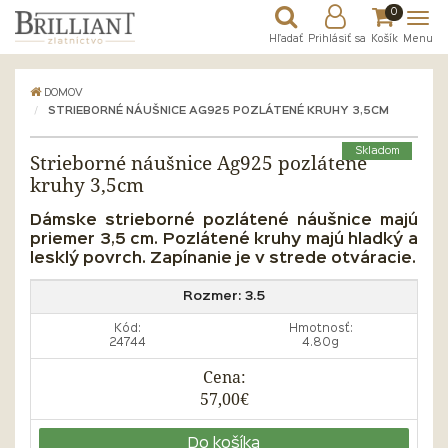
0
Hľadať
Prihlásiť sa
Košík
Menu
DOMOV
STRIEBORNÉ NÁUŠNICE AG925 POZLÁTENÉ KRUHY 3,5CM
Skladom
Strieborné náušnice Ag925 pozlátené
kruhy 3,5cm
Dámske strieborné pozlátené náušnice majú
priemer 3,5 cm. Pozlátené kruhy majú hladký a
lesklý povrch. Zapínanie je v strede otváracie.
Rozmer:
3.5
Kód:
Hmotnosť:
24744
4.80g
Cena:
57,00€
Do košíka