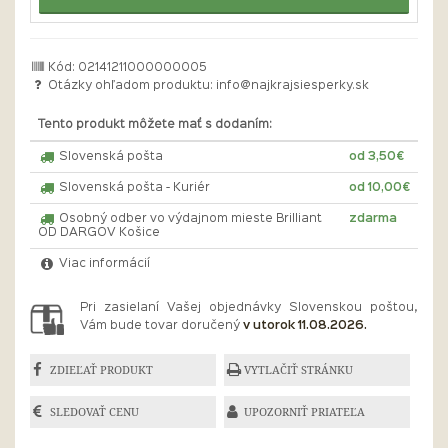
Kód: 02141211000000005
Otázky ohľadom produktu:
info@najkrajsiesperky.sk
Tento produkt môžete mať s dodaním:
Slovenská pošta
od 3,50€
Slovenská pošta - Kuriér
od 10,00€
Osobný odber vo výdajnom mieste Brilliant
zdarma
OD DARGOV Košice
Viac informácií
Pri zasielaní Vašej objednávky Slovenskou poštou,
Vám bude tovar doručený
v utorok 11.08.2026.
ZDIEĽAŤ PRODUKT
VYTLAČIŤ STRÁNKU
SLEDOVAŤ CENU
UPOZORNIŤ PRIATEĽA