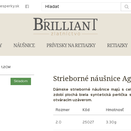
iesperky.sk
Y
NÁUŠNICE
PRÍVESKY NA RETIAZKY
RETIAZKY
 1,2CM
Strieborné náušnice Ag
Skladom
Dámske strieborné náušnice majú s ce
zdobí plochá biela syntetická perlička 
otváracím uzáverom.
Rozmer
Kód
Hmotnosť
2.0
25027
3.30g