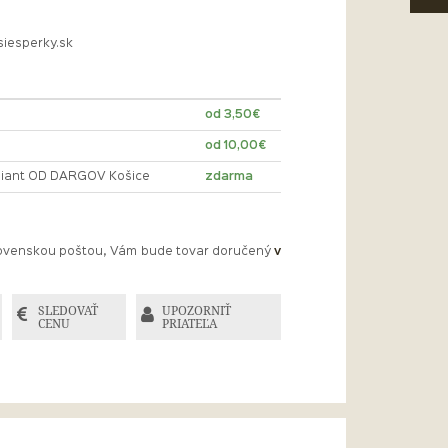
siesperky.sk
od 3,50€
od 10,00€
lliant OD DARGOV Košice
zdarma
Slovenskou poštou, Vám bude tovar doručený
v
SLEDOVAŤ
UPOZORNIŤ
CENU
PRIATEĽA