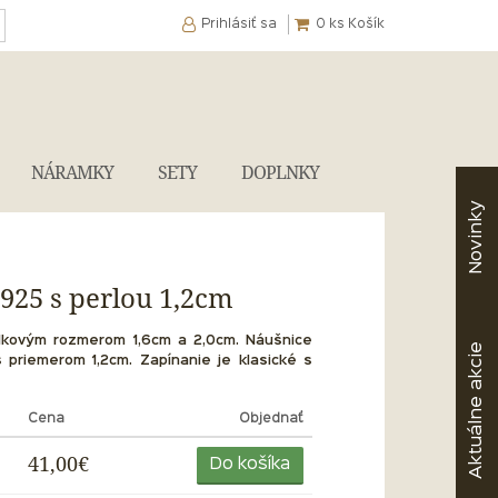
Prihlásiť sa
0
ks Košík
NÁRAMKY
SETY
DOPLNKY
Novinky
925 s perlou 1,2cm
lkovým rozmerom 1,6cm a 2,0cm. Náušnice
akcie
s priemerom 1,2cm. Zapínanie je klasické s
Aktuálne
Cena
Objednať
41,00€
Do košíka