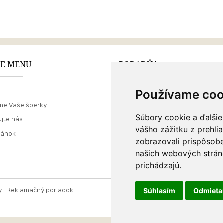
E MENU
PORADŇA
Používame coo
Ako nakupovať
me Vaše šperky
O drahých kovoch
Súbory cookie a ďalšie
jte nás
Doprava a poštovné
vášho zážitku z prehli
ránok
zobrazovali prispôsobe
našich webových stráno
prichádzajú.
Súhlasím
Odmiet
y
Reklamačný poriadok