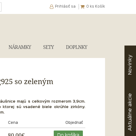
Prihlásiť sa
0
ks Košík
NÁRAMKY
SETY
DOPLNKY
Novinky
g925 so zeleným
akcie
náušnice majú s celkovým rozmerom 3,9cm.
 ktorej sú vsadené biele okrúhle zirkóny.
Aktuálne
om.
Cena
Objednať
80,00€
Do košíka