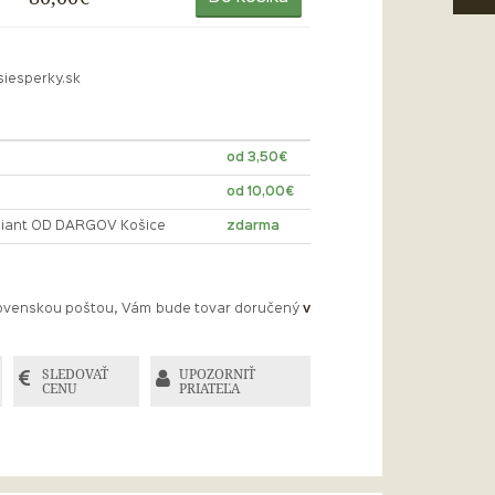
siesperky.sk
od 3,50€
od 10,00€
lliant OD DARGOV Košice
zdarma
Slovenskou poštou, Vám bude tovar doručený
v
SLEDOVAŤ
UPOZORNIŤ
CENU
PRIATEĽA