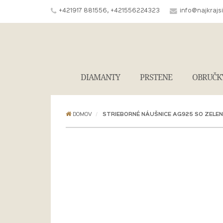
+421917 881556, +421556224323
info@najkrajs
DIAMANTY
PRSTENE
OBRUČK
DOMOV
STRIEBORNÉ NÁUŠNICE AG925 SO ZEL