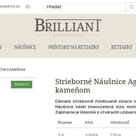
iesperky.sk
Y
NÁUŠNICE
PRÍVESKY NA RETIAZKY
RETIAZKY
ENÝM KAMEŇOM
Strieborné Náušnice A
Skladom
kameňom
Dámske strieborné rhódiované visiace 
Náušnice zdobí tmavozelená slza, okolo
Zapínanie je klasické s otváracím uzáver
Rozmer
Kód
Hmotnosť
3.9
23569
7.50g