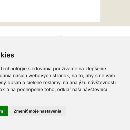
KONTAKT NA NÁS
kies
Email:
info@najkrajsiesperky.sk
Informácie:
+421917 881556,
 technológie sledovania používame na zlepšenie
+421556224323
adania našich webových stránok, na to, aby sme vám
ný obsah a cielené reklamy, na analýzu návštevnosti
k a na pochopenie toho, odkiaľ naši návštevníci
am
Zmeniť moje nastavenia
webdesign
|
webex.sk