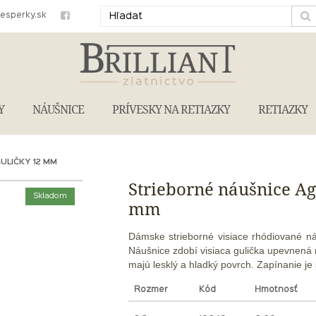
iesperky.sk
Y
NÁUŠNICE
PRÍVESKY NA RETIAZKY
RETIAZKY
ULIČKY 12 MM
Strieborné náušnice Ag
Skladom
mm
Dámske strieborné visiace rhódiované 
Náušnice zdobí visiaca gulička upevnená 
majú lesklý a hladký povrch. Zapínanie je
Rozmer
Kód
Hmotnosť