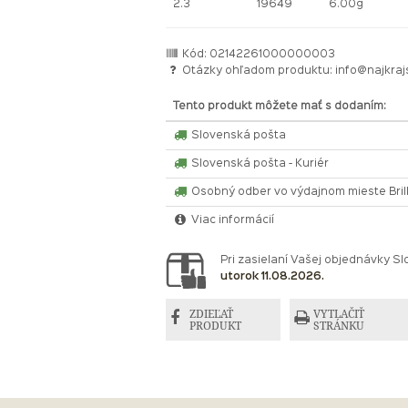
2.3
19649
6.00g
Kód: 02142261000000003
Otázky ohľadom produktu:
info@najkraj
Tento produkt môžete mať s dodaním:
Slovenská pošta
Slovenská pošta - Kuriér
Osobný odber vo výdajnom mieste Bri
Viac informácií
Pri zasielaní Vašej objednávky 
utorok 11.08.2026.
ZDIEĽAŤ
VYTLAČIŤ
PRODUKT
STRÁNKU