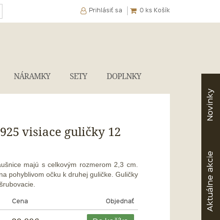
Prihlásiť sa
0
ks Košík
NÁRAMKY
SETY
DOPLNKY
Novinky
925 visiace guličky 12
akcie
náušnice majú s celkovým rozmerom 2,3 cm.
na pohyblivom očku k druhej guličke. Guličky
Aktuálne
 šrubovacie.
Cena
Objednať