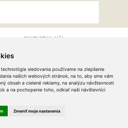
KONTAKT NA NÁS
kies
Email:
info@najkrajsiesperky.sk
Informácie:
+421917 881556,
 technológie sledovania používame na zlepšenie
+421556224323
adania našich webových stránok, na to, aby sme vám
ný obsah a cielené reklamy, na analýzu návštevnosti
k a na pochopenie toho, odkiaľ naši návštevníci
am
Zmeniť moje nastavenia
webdesign
|
webex.sk