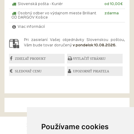
Slovenská pošta - Kuriér
od 10,00€
Osobný odber vo výdajnom mieste Brilliant
zdarma
OD DARGOV Košice
Viac informácií
Pri zasielaní Vašej objednávky Slovenskou poštou,
Vám bude tovar doručený
v pondelok 10.08.2026.
ZDIEĽAŤ PRODUKT
VYTLAČIŤ STRÁNKU
SLEDOVAŤ CENU
UPOZORNIŤ PRIATEĽA
Používame cookies
ESHOP
RÝCHLE MENU