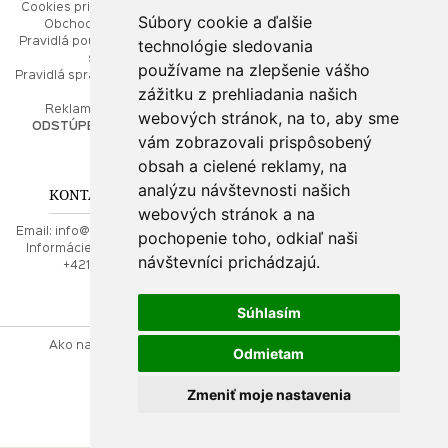
Cookies pri prezeraní stránok
Úvod
Súbory cookie a ďalšie
Obchodné podmienky
Ako balíme Vaše šperky
technológie sledovania
Pravidlá používania webových
Kontaktujte nás
stránok
Mapa stránok
používame na zlepšenie vášho
Pravidlá spracúvania osobných
zážitku z prehliadania našich
údajov
PORADŇA
Reklamačný poriadok
webových stránok, na to, aby sme
ODSTÚPENIE OD ZMLUVY
vám zobrazovali prispôsobený
Ako nakupovať
O drahých kovoch
obsah a cielené reklamy, na
Doprava a poštovné
analýzu návštevnosti našich
KONTAKT NA NÁS
webových stránok a na
Email:
info@najkrajsiesperky.sk
pochopenie toho, odkiaľ naši
Informácie:
+421917 881556,
návštevníci prichádzajú.
+421556224323
Súhlasím
Ako nakupovať
Kontaktujte nás
Obchodné podmienky
Odmietam
Reklamačný poriadok
Zmeniť moje nastavenia
webdesign
|
webex.sk