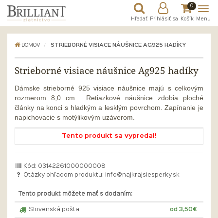
0
Hľadať
Prihlásiť sa
Košík
Menu
DOMOV
STRIEBORNÉ VISIACE NÁUŠNICE AG925 HADÍKY
Strieborné visiace náušnice Ag925 hadíky
Dámske strieborné 925 visiace náušnice majú s celkovým
rozmerom 8,0 cm. Retiazkové náušnice zdobia ploché
články na konci s hladkým a lesklým povrchom.
Zapínanie je
napichovacie s motýlikovým uzáverom.
Tento produkt sa vypredal!
Kód: 03142261000000008
Otázky ohľadom produktu:
info@najkrajsiesperky.sk
Tento produkt môžete mať s dodaním:
Slovenská pošta
od 3,50€