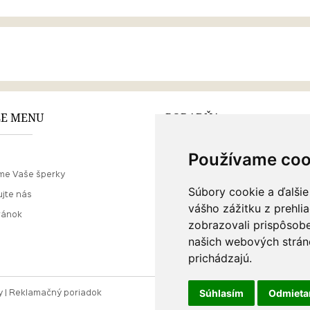
E MENU
PORADŇA
Používame coo
Ako nakupovať
me Vaše šperky
O drahých kovoch
Súbory cookie a ďalšie
jte nás
Doprava a poštovné
vášho zážitku z prehli
ránok
zobrazovali prispôsobe
našich webových stráno
prichádzajú.
Súhlasím
Odmiet
y
Reklamačný poriadok