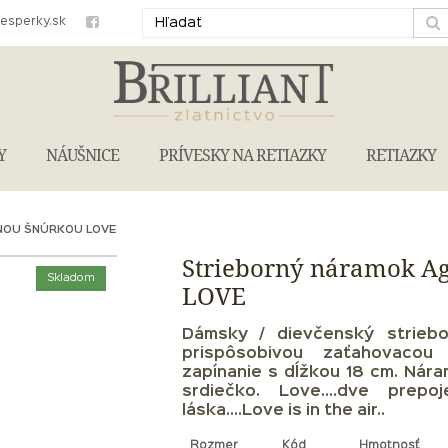
iesperky.sk
Y
NÁUŠNICE
PRÍVESKY NA RETIAZKY
RETIAZKY
NOU ŠNÚRKOU LOVE
Strieborný náramok Ag
Skladom
LOVE
Dámsky / dievčenský strieb
prispôsobivou zaťahovacou
zapínanie s
dĺžkou
18 cm.
Nára
srdiečko.
Love....dve prepo
láska....Love is in the air..
Rozmer
Kód
Hmotnosť