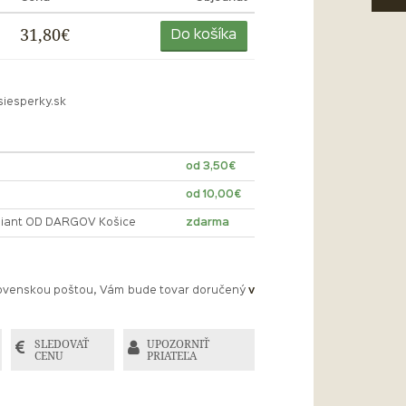
31,80€
Do košíka
siesperky.sk
od 3,50€
od 10,00€
lliant OD DARGOV Košice
zdarma
Slovenskou poštou, Vám bude tovar doručený
v
SLEDOVAŤ
UPOZORNIŤ
CENU
PRIATEĽA