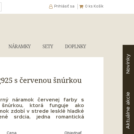
Prihlásiť sa
0
ks Košík
NÁRAMKY
SETY
DOPLNKY
Novinky
925 s červenou šnúrkou
akcie
orný náramok červenej farby s
 šnúrkou, ktorá funguje ako
Aktuálne
mok zdobí v strede lesklé hladké
jené srdcia, jedna romantická
Cena
Objednať