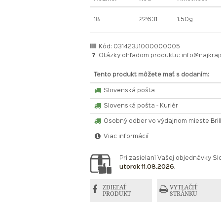
18
22631
1.50g
Kód: 031423J1000000005
Otázky ohľadom produktu:
info@najkraj
Tento produkt môžete mať s dodaním:
Slovenská pošta
Slovenská pošta - Kuriér
Osobný odber vo výdajnom mieste Bri
Viac informácií
Pri zasielaní Vašej objednávky 
utorok 11.08.2026.
ZDIEĽAŤ
VYTLAČIŤ
PRODUKT
STRÁNKU