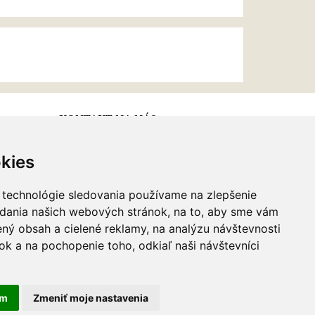
KONTAKT NA NÁS
kies
Email:
info@najkrajsiesperky.sk
Informácie:
+421917 881556,
 technológie sledovania používame na zlepšenie
+421556224323
adania našich webových stránok, na to, aby sme vám
ný obsah a cielené reklamy, na analýzu návštevnosti
k a na pochopenie toho, odkiaľ naši návštevníci
am
Zmeniť moje nastavenia
webdesign
|
webex.sk