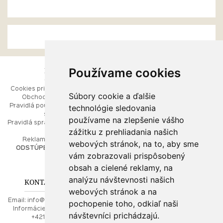
Používame cookies
ESHOP
RÝCHLE MENU
Cookies pri prezeraní stránok
Úvod
Súbory cookie a ďalšie
Obchodné podmienky
Ako balíme Vaše šperky
technológie sledovania
Pravidlá používania webových
Kontaktujte nás
stránok
Mapa stránok
používame na zlepšenie vášho
Pravidlá spracúvania osobných
zážitku z prehliadania našich
údajov
PORADŇA
Reklamačný poriadok
webových stránok, na to, aby sme
ODSTÚPENIE OD ZMLUVY
vám zobrazovali prispôsobený
Ako nakupovať
O drahých kovoch
obsah a cielené reklamy, na
Doprava a poštovné
analýzu návštevnosti našich
KONTAKT NA NÁS
webových stránok a na
Email:
info@najkrajsiesperky.sk
pochopenie toho, odkiaľ naši
Informácie:
+421917 881556,
návštevníci prichádzajú.
+421556224323