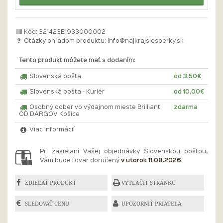
Kód: 321423E1933000002
Otázky ohľadom produktu:
info@najkrajsiesperky.sk
Tento produkt môžete mať s dodaním:
Slovenská pošta
od 3,50€
Slovenská pošta - Kuriér
od 10,00€
Osobný odber vo výdajnom mieste Brilliant
zdarma
OD DARGOV Košice
Viac informácií
Pri zasielaní Vašej objednávky Slovenskou poštou,
Vám bude tovar doručený
v utorok 11.08.2026.
ZDIEĽAŤ PRODUKT
VYTLAČIŤ STRÁNKU
SLEDOVAŤ CENU
UPOZORNIŤ PRIATEĽA