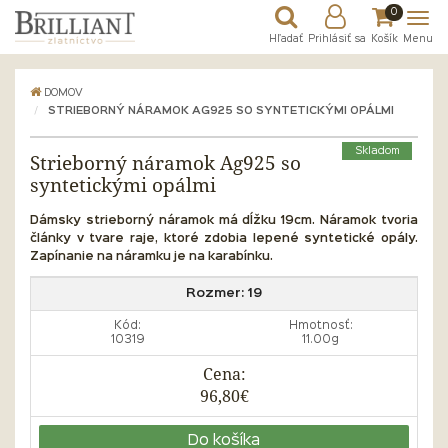
0
Hľadať
Prihlásiť sa
Košík
Menu
DOMOV
STRIEBORNÝ NÁRAMOK AG925 SO SYNTETICKÝMI OPÁLMI
Skladom
Strieborný náramok Ag925 so
syntetickými opálmi
Dámsky strieborný náramok má dĺžku 19cm. Náramok tvoria
články v tvare raje, ktoré zdobia lepené syntetické opály.
Zapínanie na náramku je na karabínku.
Rozmer:
19
Kód:
Hmotnosť:
10319
11.00g
Cena:
96,80€
Do košíka