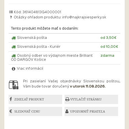
Kód: 361404813G4000001
Otázky ohľadom produktu:
info@najkrajsiesperky.sk
Tento produkt môžete mať s dodaním:
Slovenská pošta
od 3,50€
Slovenská pošta - Kuriér
od 10,00€
Osobný odber vo výdajnom mieste Brilliant
zdarma
OD DARGOV Košice
Viac informácií
Pri zasielaní Vašej objednávky Slovenskou poštou,
Vám bude tovar doručený
v utorok 11.08.2026.
ZDIEĽAŤ PRODUKT
VYTLAČIŤ STRÁNKU
SLEDOVAŤ CENU
UPOZORNIŤ PRIATEĽA