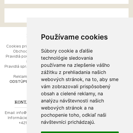
Používame cookies
ESHOP
RÝCHLE MENU
Cookies pri prezeraní stránok
Úvod
Súbory cookie a ďalšie
Obchodné podmienky
Ako balíme Vaše šperky
technológie sledovania
Pravidlá používania webových
Kontaktujte nás
stránok
Mapa stránok
používame na zlepšenie vášho
Pravidlá spracúvania osobných
zážitku z prehliadania našich
údajov
PORADŇA
Reklamačný poriadok
webových stránok, na to, aby sme
ODSTÚPENIE OD ZMLUVY
vám zobrazovali prispôsobený
Ako nakupovať
O drahých kovoch
obsah a cielené reklamy, na
Doprava a poštovné
analýzu návštevnosti našich
KONTAKT NA NÁS
webových stránok a na
Email:
info@najkrajsiesperky.sk
pochopenie toho, odkiaľ naši
Informácie:
+421917 881556,
návštevníci prichádzajú.
+421556224323