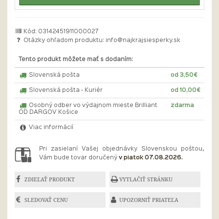
Kód: 03142451911000027
Otázky ohľadom produktu:
info@najkrajsiesperky.sk
Tento produkt môžete mať s dodaním:
Slovenská pošta
od 3,50€
Slovenská pošta - Kuriér
od 10,00€
Osobný odber vo výdajnom mieste Brilliant
zdarma
OD DARGOV Košice
Viac informácií
Pri zasielaní Vašej objednávky Slovenskou poštou,
Vám bude tovar doručený
v piatok 07.08.2026.
ZDIEĽAŤ PRODUKT
VYTLAČIŤ STRÁNKU
SLEDOVAŤ CENU
UPOZORNIŤ PRIATEĽA