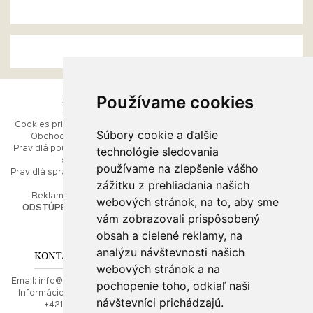
Používame cookies
ESHOP
RÝCHLE MENU
Cookies pri prezeraní stránok
Úvod
Súbory cookie a ďalšie
Obchodné podmienky
Ako balíme Vaše šperky
technológie sledovania
Pravidlá používania webových
Kontaktujte nás
stránok
Mapa stránok
používame na zlepšenie vášho
Pravidlá spracúvania osobných
zážitku z prehliadania našich
údajov
PORADŇA
Reklamačný poriadok
webových stránok, na to, aby sme
ODSTÚPENIE OD ZMLUVY
vám zobrazovali prispôsobený
Ako nakupovať
O drahých kovoch
obsah a cielené reklamy, na
Doprava a poštovné
analýzu návštevnosti našich
KONTAKT NA NÁS
webových stránok a na
Email:
info@najkrajsiesperky.sk
pochopenie toho, odkiaľ naši
Informácie:
+421917 881556,
návštevníci prichádzajú.
+421556224323