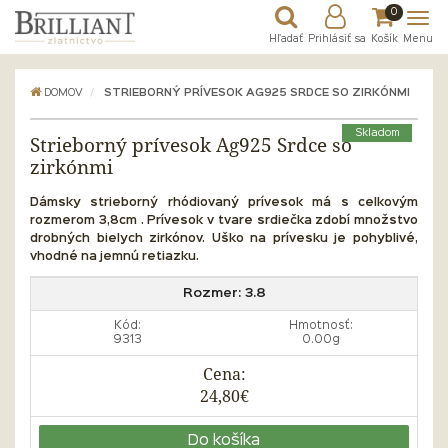
0
Hľadať
Prihlásiť sa
Košík
Menu
DOMOV
STRIEBORNÝ PRÍVESOK AG925 SRDCE SO ZIRKÓNMI
Skladom
Strieborný prívesok Ag925 Srdce so
zirkónmi
Dámsky strieborný rhódiovaný prívesok má s celkovým
rozmerom 3,8cm . Prívesok v tvare srdiečka zdobí množstvo
drobných bielych zirkónov. Uško na prívesku je pohyblivé,
vhodné na jemnú retiazku.
Rozmer:
3.8
Kód:
Hmotnosť:
9313
0.00g
Cena:
24,80€
Do košíka