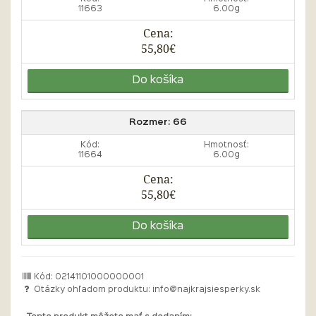
11663
6.00g
Cena:
55,80€
Do košíka
Rozmer:
66
Kód:
Hmotnosť:
11664
6.00g
Cena:
55,80€
Do košíka
Kód: 02141101000000001
Otázky ohľadom produktu:
info@najkrajsiesperky.sk