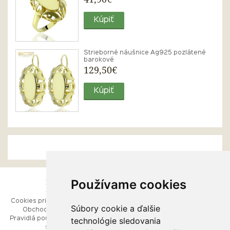
Kúpiť
Strieborné náušnice Ag925 pozlátené
barokové
129,50€
Kúpiť
Používame cookies
ESHOP
RÝCHLE MENU
Cookies pri prezeraní stránok
Úvod
Súbory cookie a ďalšie
Obchodné podmienky
Ako balíme Vaše šperky
technológie sledovania
Pravidlá používania webových
Kontaktujte nás
stránok
Mapa stránok