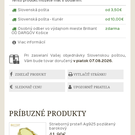
Tento produkt môžete mať s dodaním:
Slovenská pošta
od 3,50€
Slovenská pošta - Kuriér
od 10,00€
Osobný odber vo výdajnom mieste Brilliant
zdarma
OD DARGOV Košice
Viac informácií
Pri zasielaní Vašej objednávky Slovenskou poštou,
Vám bude tovar doručený
v piatok 07.08.2026.
ZDIEĽAŤ PRODUKT
VYTLAČIŤ STRÁNKU
SLEDOVAŤ CENU
UPOZORNIŤ PRIATEĽA
PRÍBUZNÉ PRODUKTY
Strieborný prsteň Ag925 pozlátený
barokový
41,90€