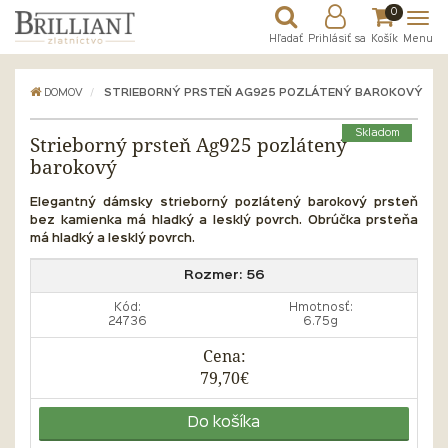
0
Hľadať
Prihlásiť sa
Košík
Menu
DOMOV
STRIEBORNÝ PRSTEŇ AG925 POZLÁTENÝ BAROKOVÝ
Skladom
Strieborný prsteň Ag925 pozlátený
barokový
Elegantný dámsky strieborný pozlátený barokový prsteň
bez kamienka má hladký a lesklý povrch. Obrúčka prsteňa
má hladký a lesklý povrch.
Rozmer:
56
Kód:
Hmotnosť:
24736
6.75g
Cena:
79,70€
Do košíka