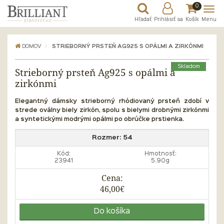
0
Hľadať
Prihlásiť sa
Košík
Menu
DOMOV
STRIEBORNÝ PRSTEŇ AG925 S OPÁLMI A ZIRKÓNMI
Skladom
Strieborný prsteň Ag925 s opálmi a
zirkónmi
Elegantný dámsky strieborný rhódiovaný prsteň zdobí v
strede oválny biely zirkón, spolu s bielymi drobnými zirkónmi
a syntetickými modrými opálmi po obrúčke prstienka.
Rozmer:
54
Kód:
Hmotnosť:
23941
5.90g
Cena:
46,00€
Do košíka