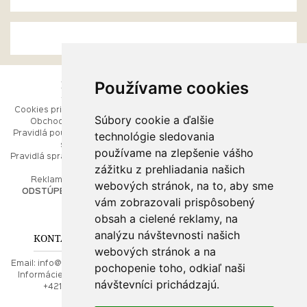
Používame cookies
ESHOP
RÝCHLE MENU
Cookies pri prezeraní stránok
Úvod
Súbory cookie a ďalšie
Obchodné podmienky
Ako balíme Vaše šperky
technológie sledovania
Pravidlá používania webových
Kontaktujte nás
stránok
Mapa stránok
používame na zlepšenie vášho
Pravidlá spracúvania osobných
zážitku z prehliadania našich
údajov
PORADŇA
Reklamačný poriadok
webových stránok, na to, aby sme
ODSTÚPENIE OD ZMLUVY
vám zobrazovali prispôsobený
Ako nakupovať
O drahých kovoch
obsah a cielené reklamy, na
Doprava a poštovné
analýzu návštevnosti našich
KONTAKT NA NÁS
webových stránok a na
Email:
info@najkrajsiesperky.sk
pochopenie toho, odkiaľ naši
Informácie:
+421917 881556,
návštevníci prichádzajú.
+421556224323