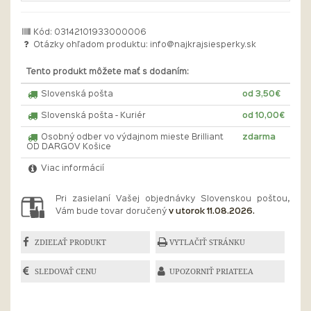
Kód: 03142101933000006
Otázky ohľadom produktu:
info@najkrajsiesperky.sk
Tento produkt môžete mať s dodaním:
Slovenská pošta
od 3,50€
Slovenská pošta - Kuriér
od 10,00€
Osobný odber vo výdajnom mieste Brilliant
zdarma
OD DARGOV Košice
Viac informácií
Pri zasielaní Vašej objednávky Slovenskou poštou,
Vám bude tovar doručený
v utorok 11.08.2026.
ZDIEĽAŤ PRODUKT
VYTLAČIŤ STRÁNKU
SLEDOVAŤ CENU
UPOZORNIŤ PRIATEĽA