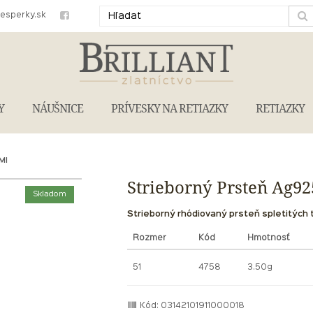
iesperky.sk
Y
NÁUŠNICE
PRÍVESKY NA RETIAZKY
RETIAZKY
MI
Strieborný Prsteň Ag92
Skladom
Strieborný rhódiovaný prsteň spletitých t
Rozmer
Kód
Hmotnosť
51
4758
3.50g
Kód: 03142101911000018