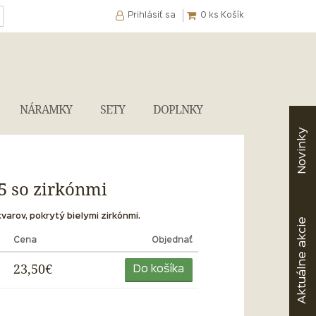
Prihlásiť sa
0
ks Košík
NÁRAMKY
SETY
DOPLNKY
Novinky
5 so zirkónmi
varov, pokrytý bielymi zirkónmi.
akcie
Cena
Objednať
Aktuálne
23,50€
Do košíka