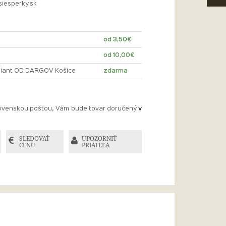
siesperky.sk
od 3,50€
od 10,00€
lliant OD DARGOV Košice
zdarma
Slovenskou poštou, Vám bude tovar doručený
v
SLEDOVAŤ
UPOZORNIŤ
CENU
PRIATEĽA