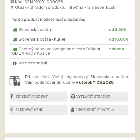
Kód: 03142101911000036
Otázky ohľadom produktu:
info@najkrajsiesperky.sk
Tento produkt môžete mať s dodaním:
Slovenská pošta
od 3,50€
Slovenská pošta - Kuriér
od 10,00€
Osobný odber vo výdajnom mieste Brilliant
zdarma
OD DARGOV Košice
Viac informácií
Pri zasielaní Vašej objednávky Slovenskou poštou,
Vám bude tovar doručený
v utorok 11.08.2026.
ZDIEĽAŤ PRODUKT
VYTLAČIŤ STRÁNKU
SLEDOVAŤ CENU
UPOZORNIŤ PRIATEĽA