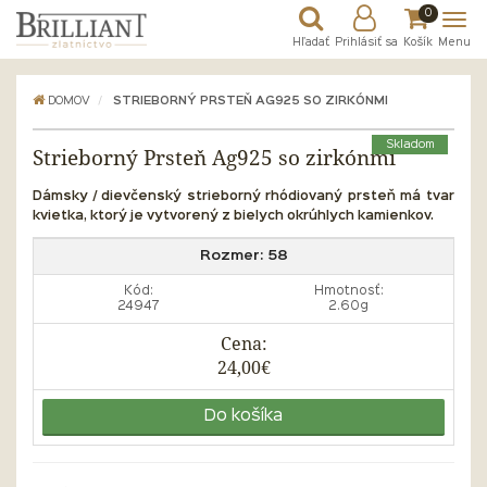
0
Hľadať
Prihlásiť sa
Košík
Menu
DOMOV
STRIEBORNÝ PRSTEŇ AG925 SO ZIRKÓNMI
Skladom
Strieborný Prsteň Ag925 so zirkónmi
Dámsky / dievčenský strieborný rhódiovaný prsteň má tvar
kvietka, ktorý je vytvorený z bielych okrúhlych kamienkov.
Rozmer:
58
Kód:
Hmotnosť:
24947
2.60g
Cena:
24,00€
Do košíka