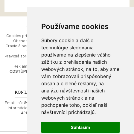
Používame cookies
ESHOP
RÝCHLE MENU
Cookies pri prezeraní stránok
Úvod
Súbory cookie a ďalšie
Obchodné podmienky
Ako balíme Vaše šperky
technológie sledovania
Pravidlá používania webových
Kontaktujte nás
stránok
Mapa stránok
používame na zlepšenie vášho
Pravidlá spracúvania osobných
zážitku z prehliadania našich
údajov
PORADŇA
Reklamačný poriadok
webových stránok, na to, aby sme
ODSTÚPENIE OD ZMLUVY
vám zobrazovali prispôsobený
Ako nakupovať
O drahých kovoch
obsah a cielené reklamy, na
Doprava a poštovné
analýzu návštevnosti našich
KONTAKT NA NÁS
webových stránok a na
Email:
info@najkrajsiesperky.sk
pochopenie toho, odkiaľ naši
Informácie:
+421917 881556,
návštevníci prichádzajú.
+421556224323
Súhlasím