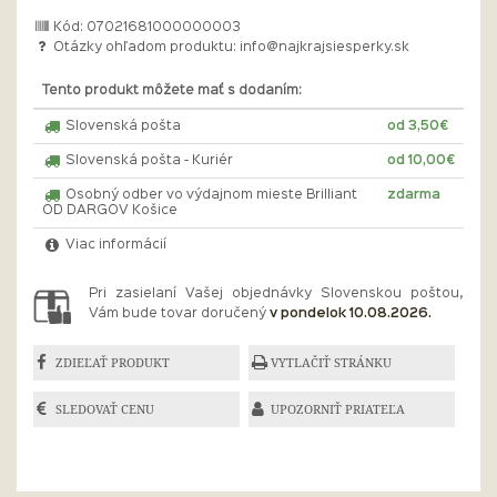
Kód: 07021681000000003
Otázky ohľadom produktu:
info@najkrajsiesperky.sk
Tento produkt môžete mať s dodaním:
Slovenská pošta
od 3,50€
Slovenská pošta - Kuriér
od 10,00€
Osobný odber vo výdajnom mieste Brilliant
zdarma
OD DARGOV Košice
Viac informácií
Pri zasielaní Vašej objednávky Slovenskou poštou,
Vám bude tovar doručený
v pondelok 10.08.2026.
ZDIEĽAŤ PRODUKT
VYTLAČIŤ STRÁNKU
SLEDOVAŤ CENU
UPOZORNIŤ PRIATEĽA