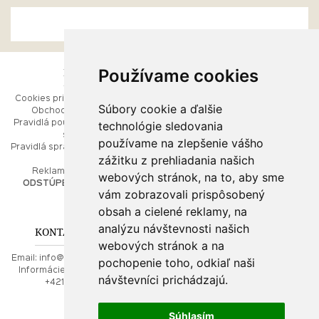
Používame cookies
ESHOP
RÝCHLE MENU
Cookies pri prezeraní stránok
Úvod
Súbory cookie a ďalšie
Obchodné podmienky
Ako balíme Vaše šperky
technológie sledovania
Pravidlá používania webových
Kontaktujte nás
stránok
Mapa stránok
používame na zlepšenie vášho
Pravidlá spracúvania osobných
zážitku z prehliadania našich
údajov
PORADŇA
Reklamačný poriadok
webových stránok, na to, aby sme
ODSTÚPENIE OD ZMLUVY
vám zobrazovali prispôsobený
Ako nakupovať
O drahých kovoch
obsah a cielené reklamy, na
Doprava a poštovné
analýzu návštevnosti našich
KONTAKT NA NÁS
webových stránok a na
Email:
info@najkrajsiesperky.sk
pochopenie toho, odkiaľ naši
Informácie:
+421917 881556,
návštevníci prichádzajú.
+421556224323
Súhlasím