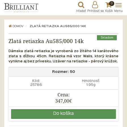
0
Hľadať
Prihlásiť sa
Košík
Menu
DOMOV
ZLATÁ RETIAZKA AU585/000 14K
Skladom
Zlatá retiazka Au585/000 14k
Dámska zlatá retiazka je vyrobená zo žltého 14 karátového
zlata s dĺžkou 45cm. Retiazka má vzor Walis, ktorý krásne
vynikne aj bez prívesku. Uzáver na retiazke - pérový krúžok.
Rozmer:
50
Kód:
Hmotnosť:
25786
1.95g
Cena:
347,00€
Do košíka