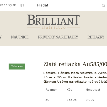
iesperky.sk
Y
NÁUŠNICE
PRÍVESKY NA RETIAZKY
RETIAZKY
Zlatá retiazka Au585/0
Skladom
Dámska / Pánska zlatá retiazka je vyrob
45cm a 50cm. Retiazku tvoria strieda
článkom. Uzáver na retiazke - pérový krú
Rozmer
Kód
Hmotnosť
50
26505
2.00g