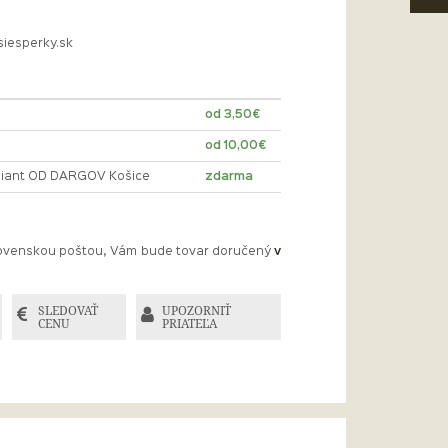
siesperky.sk
od 3,50€
od 10,00€
lliant OD DARGOV Košice
zdarma
Slovenskou poštou, Vám bude tovar doručený
v
SLEDOVAŤ
UPOZORNIŤ
CENU
PRIATEĽA