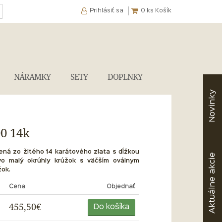
Prihlásiť sa
0
ks Košík
NÁRAMKY
SETY
DOPLNKY
Novinky
00 14k
ená zo žltého 14 karátového zlata s dĺžkou
akcie
vo malý okrúhly krúžok s väčším oválnym
žok.
Aktuálne
Cena
Objednať
455,50€
Do košíka