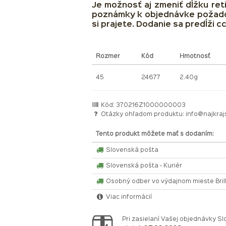
Je možnosť aj zmeniť dĺžku ret
poznámky k objednávke požadov
si prajete. Dodanie sa predĺži c
Rozmer
Kód
Hmotnosť
45
24677
2.40g
Kód: 370216Z1000000003
Otázky ohľadom produktu:
info@najkraj
Tento produkt môžete mať s dodaním:
Slovenská pošta
Slovenská pošta - Kuriér
Osobný odber vo výdajnom mieste Bri
Viac informácií
Pri zasielaní Vašej objednávky 