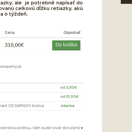
iazky, ale je potrebné napísať do
anú celkovú dĺžku retiazky, akú
ca o týždeň.
Cena
Objednať
310,00€
Do košíka
siesperky.sk
od 3,50€
od 10,00€
lliant OD DARGOV Košice
zdarma
Slovenskou poštou, Vám bude tovar doručený
v