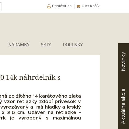
Prihlásiť sa
0
ks Košík
NÁRAMKY
SETY
DOPLNKY
Novinky
00 14k náhrdelník s
akcie
ená zo žltého 14 karátového zlata
ý vzor retiazky zdobí prívesok v
Aktuálne
e vyrezávaný a má hladký a lesklý
 x 2,6 cm.
Uzáver na retiazke -
rk je vyrobený s maximálnou