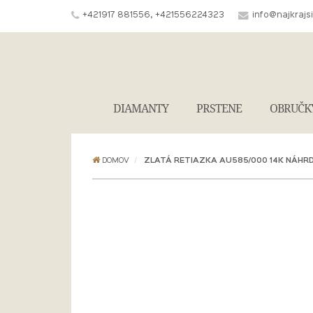
+421917 881556, +421556224323
info@najkrajs
DIAMANTY
PRSTENE
OBRUČK
DOMOV
ZLATÁ RETIAZKA AU585/000 14K NÁHRD