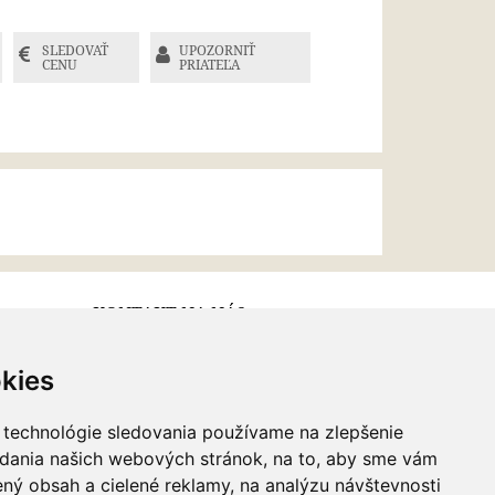
SLEDOVAŤ
UPOZORNIŤ
CENU
PRIATEĽA
KONTAKT NA NÁS
kies
Email:
info@najkrajsiesperky.sk
Informácie:
+421917 881556,
 technológie sledovania používame na zlepšenie
+421556224323
adania našich webových stránok, na to, aby sme vám
ný obsah a cielené reklamy, na analýzu návštevnosti