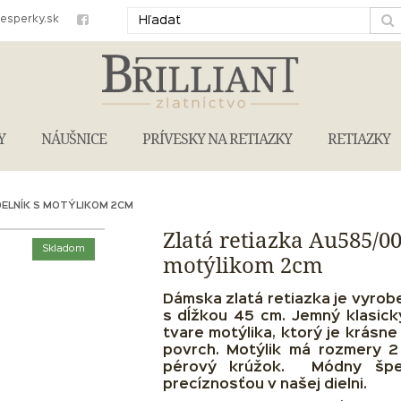
iesperky.sk
Y
NÁUŠNICE
PRÍVESKY NA RETIAZKY
RETIAZKY
ELNÍK S MOTÝLIKOM 2CM
Zlatá retiazka Au585/0
Skladom
motýlikom 2cm
Dámska zlatá retiazka je vyrob
s
dĺžkou 45
cm. Jemný klasick
tvare motýlika, ktorý je krásn
povrch.
Motýlik má rozmery 2
pérový krúžok. Módny špe
precíznosťou v našej dielni.