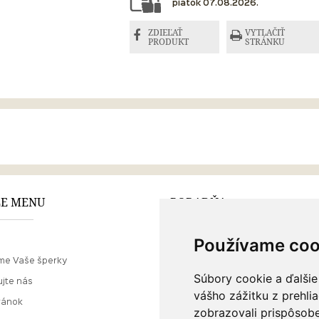
piatok 07.08.2026.
ZDIEĽAŤ
VYTLAČIŤ
PRODUKT
STRÁNKU
E MENU
PORADŇA
Používame coo
Ako nakupovať
me Vaše šperky
O drahých kovoch
Súbory cookie a ďalšie
jte nás
Doprava a poštovné
vášho zážitku z prehli
ránok
zobrazovali prispôsobe