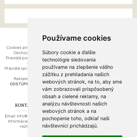
Používame cookies
ESHOP
RÝCHLE MENU
Cookies pri prezeraní stránok
Úvod
Súbory cookie a ďalšie
Obchodné podmienky
Ako balíme Vaše šperky
technológie sledovania
Pravidlá používania webových
Kontaktujte nás
stránok
Mapa stránok
používame na zlepšenie vášho
Pravidlá spracúvania osobných
zážitku z prehliadania našich
údajov
PORADŇA
Reklamačný poriadok
webových stránok, na to, aby sme
ODSTÚPENIE OD ZMLUVY
vám zobrazovali prispôsobený
Ako nakupovať
O drahých kovoch
obsah a cielené reklamy, na
Doprava a poštovné
analýzu návštevnosti našich
KONTAKT NA NÁS
webových stránok a na
Email:
info@najkrajsiesperky.sk
pochopenie toho, odkiaľ naši
Informácie:
+421917 881556,
návštevníci prichádzajú.
+421556224323