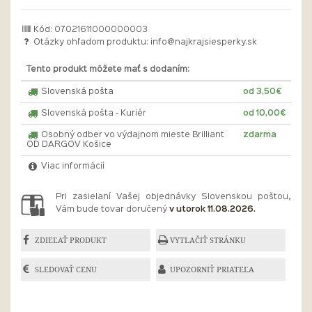
Kód: 07021611000000003
Otázky ohľadom produktu:
info@najkrajsiesperky.sk
Tento produkt môžete mať s dodaním:
Slovenská pošta
od 3,50€
Slovenská pošta - Kuriér
od 10,00€
Osobný odber vo výdajnom mieste Brilliant
zdarma
OD DARGOV Košice
Viac informácií
Pri zasielaní Vašej objednávky Slovenskou poštou,
Vám bude tovar doručený
v utorok 11.08.2026.
ZDIEĽAŤ PRODUKT
VYTLAČIŤ STRÁNKU
SLEDOVAŤ CENU
UPOZORNIŤ PRIATEĽA