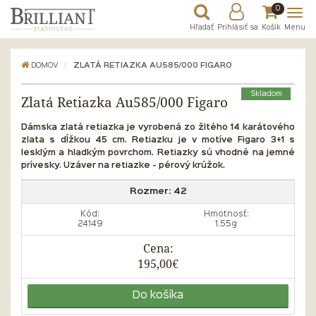
0
Hľadať
Prihlásiť sa
Košík
Menu
DOMOV
ZLATÁ RETIAZKA AU585/000 FIGARO
Skladom
Zlatá Retiazka Au585/000 Figaro
Dámska zlatá retiazka je vyrobená zo žltého 14 karátového
zlata s dĺžkou 45 cm. Retiazku je v motíve Figaro 3+1 s
lesklým a hladkým povrchom. Retiazky sú vhodné na jemné
prívesky. Uzáver na retiazke - pérový krúžok.
Rozmer:
42
Kód:
Hmotnosť:
24149
1.55g
Cena:
195,00€
Do košíka