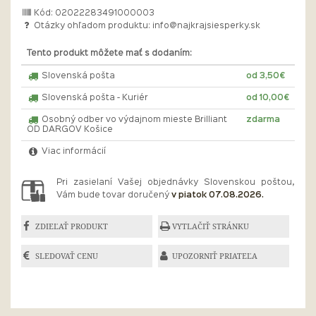
Kód: 02022283491000003
Otázky ohľadom produktu:
info@najkrajsiesperky.sk
Tento produkt môžete mať s dodaním:
Slovenská pošta
od 3,50€
Slovenská pošta - Kuriér
od 10,00€
Osobný odber vo výdajnom mieste Brilliant
zdarma
OD DARGOV Košice
Viac informácií
Pri zasielaní Vašej objednávky Slovenskou poštou,
Vám bude tovar doručený
v piatok 07.08.2026.
ZDIEĽAŤ PRODUKT
VYTLAČIŤ STRÁNKU
SLEDOVAŤ CENU
UPOZORNIŤ PRIATEĽA