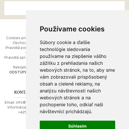
Používame cookies
ESHOP
RÝCHLE MENU
Cookies pri prezeraní stránok
Úvod
Súbory cookie a ďalšie
Obchodné podmienky
Ako balíme Vaše šperky
technológie sledovania
Pravidlá používania webových
Kontaktujte nás
stránok
Mapa stránok
používame na zlepšenie vášho
Pravidlá spracúvania osobných
zážitku z prehliadania našich
údajov
PORADŇA
Reklamačný poriadok
webových stránok, na to, aby sme
ODSTÚPENIE OD ZMLUVY
vám zobrazovali prispôsobený
Ako nakupovať
O drahých kovoch
obsah a cielené reklamy, na
Doprava a poštovné
analýzu návštevnosti našich
KONTAKT NA NÁS
webových stránok a na
Email:
info@najkrajsiesperky.sk
pochopenie toho, odkiaľ naši
Informácie:
+421917 881556,
návštevníci prichádzajú.
+421556224323
Súhlasím