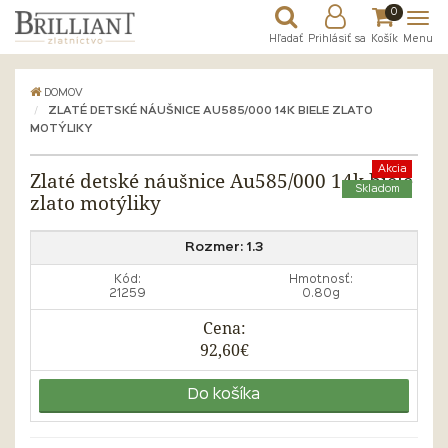
0
Hľadať
Prihlásiť sa
Košík
Menu
DOMOV
ZLATÉ DETSKÉ NÁUŠNICE AU585/000 14K BIELE ZLATO
MOTÝLIKY
Akcia
Zlaté detské náušnice Au585/000 14k biele
Skladom
zlato motýliky
Rozmer:
1.3
Kód:
Hmotnosť:
21259
0.80g
Cena:
92,60€
Do košíka