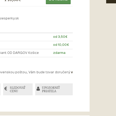
siesperky.sk
od 3,50€
od 10,00€
lliant OD DARGOV Košice
zdarma
Slovenskou poštou, Vám bude tovar doručený
v
SLEDOVAŤ
UPOZORNIŤ
CENU
PRIATEĽA