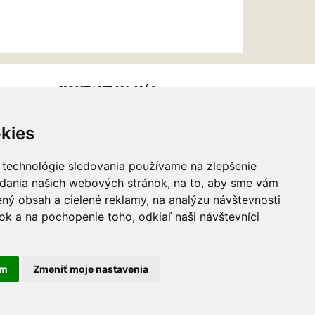
KONTAKT NA NÁS
kies
Email:
info@najkrajsiesperky.sk
Informácie:
+421917 881556,
 technológie sledovania používame na zlepšenie
+421556224323
adania našich webových stránok, na to, aby sme vám
ný obsah a cielené reklamy, na analýzu návštevnosti
k a na pochopenie toho, odkiaľ naši návštevníci
am
Zmeniť moje nastavenia
webdesign
|
webex.sk