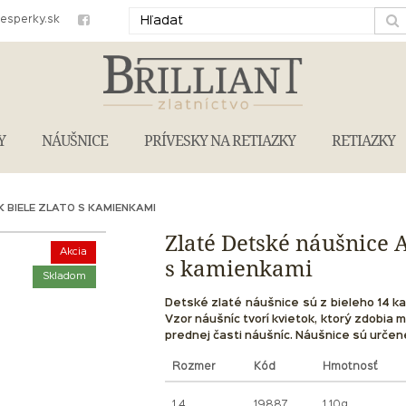
iesperky.sk
Y
NÁUŠNICE
PRÍVESKY NA RETIAZKY
RETIAZKY
 BIELE ZLATO S KAMIENKAMI
Zlaté Detské náušnice A
Akcia
s kamienkami
Skladom
Detské zlaté náušnice sú z bieleho 14 k
Vzor náušníc tvorí kvietok, ktorý zdobia m
prednej časti náušníc. Náušnice sú určené 
Rozmer
Kód
Hmotnosť
1.4
19887
1.10g