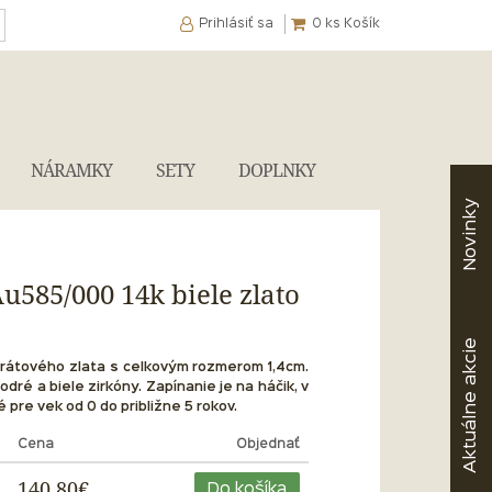
Prihlásiť sa
0
ks Košík
NÁRAMKY
SETY
DOPLNKY
Novinky
u585/000 14k biele zlato
akcie
arátového zlata s celkovým rozmerom 1,4cm.
odré a biele zirkóny. Zapínanie je na háčik, v
Aktuálne
pre vek od 0 do približne 5 rokov.
Cena
Objednať
140,80€
Do košíka