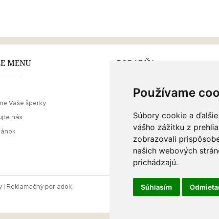
E MENU
PORADŇA
Používame coo
Ako nakupovať
me Vaše šperky
O drahých kovoch
Súbory cookie a ďalšie
jte nás
Doprava a poštovné
vášho zážitku z prehli
ránok
zobrazovali prispôsobe
našich webových stráno
prichádzajú.
Súhlasím
Odmiet
y
Reklamačný poriadok