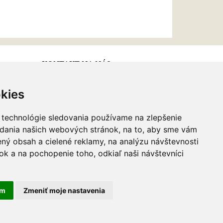
KONTAKT NA NÁS
kies
Email:
info@najkrajsiesperky.sk
Informácie:
+421917 881556,
 technológie sledovania používame na zlepšenie
+421556224323
adania našich webových stránok, na to, aby sme vám
ný obsah a cielené reklamy, na analýzu návštevnosti
k a na pochopenie toho, odkiaľ naši návštevníci
am
Zmeniť moje nastavenia
webdesign
|
webex.sk