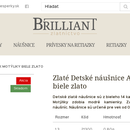
iesperky.sk
Y
NÁUŠNICE
PRÍVESKY NA RETIAZKY
RETIAZKY
K MOTÝLIKY BIELE ZLATO
Zlaté Detské náušnice 
Akcia
biele zlato
Skladom
Detské zlaté náušnice sú z bieleho 14 k
Motýliky zdobia modré kamienky. Z
náušníc.
Náušnice sú určené pre vek od 0 d
Rozmer
Kód
Hmotnosť
1.3
21300
0.80g