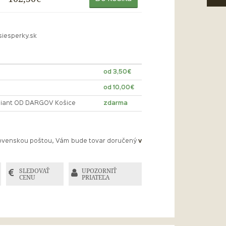
siesperky.sk
od 3,50€
od 10,00€
lliant OD DARGOV Košice
zdarma
Slovenskou poštou, Vám bude tovar doručený
v
SLEDOVAŤ
UPOZORNIŤ
CENU
PRIATEĽA