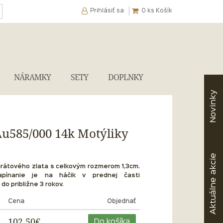
Prihlásiť sa
0
ks Košík
NÁRAMKY
SETY
DOPLNKY
Novinky
Au585/000 14k Motýliky
akcie
arátového zlata s celkovým rozmerom 1,3cm.
apínanie je na háčik v prednej časti
Aktuálne
o približne 3 rokov.
Cena
Objednať
102,50€
Do košíka