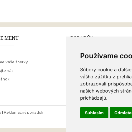
E MENU
PORADŇA
Používame coo
Ako nakupovať
me Vaše šperky
O drahých kovoch
Súbory cookie a ďalšie
jte nás
Doprava a poštovné
vášho zážitku z prehli
ránok
zobrazovali prispôsobe
našich webových stráno
prichádzajú.
Súhlasím
Odmiet
y
Reklamačný poriadok