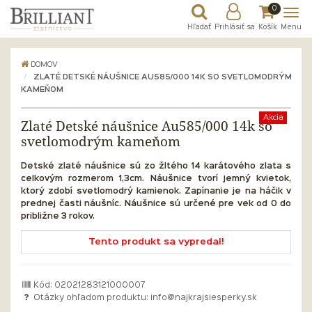
0
Hľadať
Prihlásiť sa
Košík
Menu
DOMOV
ZLATÉ DETSKÉ NÁUŠNICE AU585/000 14K SO SVETLOMODRÝM
KAMEŇOM
Akcia
Zlaté Detské náušnice Au585/000 14k so
svetlomodrým kameňom
Detské zlaté náušnice sú zo žltého 14 karátového zlata s
celkovým rozmerom 1,3cm. Náušnice tvorí jemný kvietok,
ktorý zdobí svetlomodrý kamienok. Zapínanie je na háčik v
prednej časti náušníc.
Náušnice sú určené pre vek od 0 do
približne 3 rokov.
Tento produkt sa vypredal!
Kód: 02021283121000007
Otázky ohľadom produktu:
info@najkrajsiesperky.sk