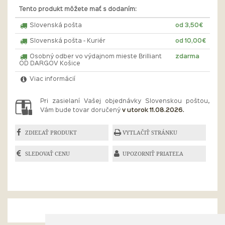
Tento produkt môžete mať s dodaním:
Slovenská pošta
od 3,50€
Slovenská pošta - Kuriér
od 10,00€
Osobný odber vo výdajnom mieste Brilliant
zdarma
OD DARGOV Košice
Viac informácií
Pri zasielaní Vašej objednávky Slovenskou poštou,
Vám bude tovar doručený
v utorok 11.08.2026.
ZDIEĽAŤ PRODUKT
VYTLAČIŤ STRÁNKU
SLEDOVAŤ CENU
UPOZORNIŤ PRIATEĽA