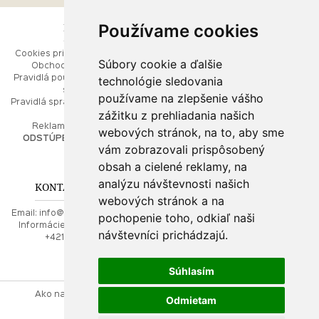
Používame cookies
ESHOP
RÝCHLE MENU
Cookies pri prezeraní stránok
Úvod
Súbory cookie a ďalšie
Obchodné podmienky
Ako balíme Vaše šperky
technológie sledovania
Pravidlá používania webových
Kontaktujte nás
stránok
Mapa stránok
používame na zlepšenie vášho
Pravidlá spracúvania osobných
zážitku z prehliadania našich
údajov
PORADŇA
Reklamačný poriadok
webových stránok, na to, aby sme
ODSTÚPENIE OD ZMLUVY
vám zobrazovali prispôsobený
Ako nakupovať
O drahých kovoch
obsah a cielené reklamy, na
Doprava a poštovné
analýzu návštevnosti našich
KONTAKT NA NÁS
webových stránok a na
Email:
info@najkrajsiesperky.sk
pochopenie toho, odkiaľ naši
Informácie:
+421917 881556,
návštevníci prichádzajú.
+421556224323
Súhlasím
Ako nakupovať
Kontaktujte nás
Obchodné podmienky
Odmietam
Reklamačný poriadok