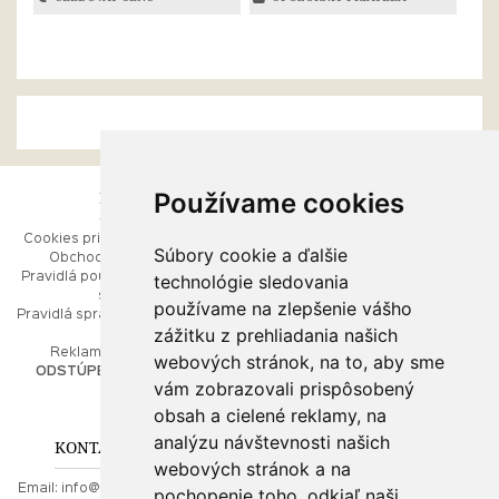
Používame cookies
ESHOP
RÝCHLE MENU
Cookies pri prezeraní stránok
Úvod
Súbory cookie a ďalšie
Obchodné podmienky
Ako balíme Vaše šperky
technológie sledovania
Pravidlá používania webových
Kontaktujte nás
stránok
Mapa stránok
používame na zlepšenie vášho
Pravidlá spracúvania osobných
zážitku z prehliadania našich
údajov
PORADŇA
Reklamačný poriadok
webových stránok, na to, aby sme
ODSTÚPENIE OD ZMLUVY
vám zobrazovali prispôsobený
Ako nakupovať
O drahých kovoch
obsah a cielené reklamy, na
Doprava a poštovné
analýzu návštevnosti našich
KONTAKT NA NÁS
webových stránok a na
Email:
info@najkrajsiesperky.sk
pochopenie toho, odkiaľ naši