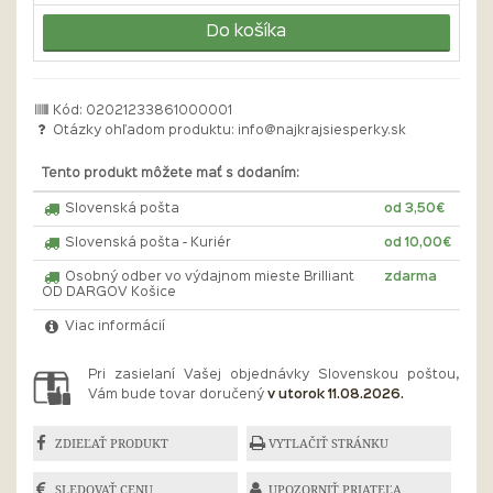
Do košíka
Kód: 02021233861000001
Otázky ohľadom produktu:
info@najkrajsiesperky.sk
Tento produkt môžete mať s dodaním:
Slovenská pošta
od 3,50€
Slovenská pošta - Kuriér
od 10,00€
Osobný odber vo výdajnom mieste Brilliant
zdarma
OD DARGOV Košice
Viac informácií
Pri zasielaní Vašej objednávky Slovenskou poštou,
Vám bude tovar doručený
v utorok 11.08.2026.
ZDIEĽAŤ PRODUKT
VYTLAČIŤ STRÁNKU
SLEDOVAŤ CENU
UPOZORNIŤ PRIATEĽA