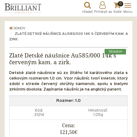
0
Hľadať
Prihlásiť sa
Košík
Menu
DOMOV
ZLATÉ DETSKÉ NÁUŠNICE AU585/000 14K S ČERVENÝM KAM. A
ZIRK.
Skladom
Zlaté Detské náušnice Au585/000 14k s
červeným kam. a zirk.
Detské zlaté náušnice sú zo žltého 14 karátového zlata s
celkovým rozmerom 1,0 cm. Vzor náušníc tvorí kvietok, ktorý
zdobí v strede červený okrúhly kamienok, spolu s bielymi
zirkónmi dookola. Zapínanie náušníc je na anglický patent.
Rozmer:
1.0
Kód:
Hmotnosť:
21214
1.05g
Cena:
121,50€