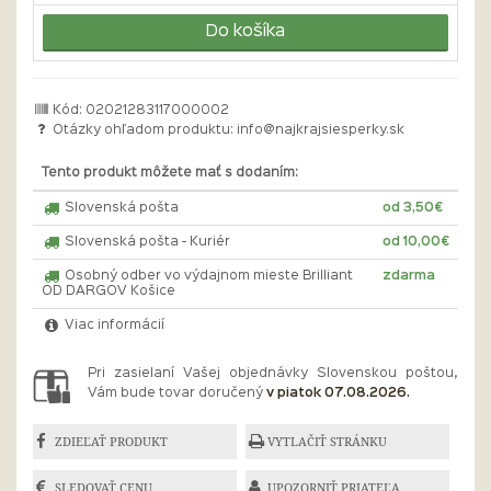
Do košíka
Kód: 02021283117000002
Otázky ohľadom produktu:
info@najkrajsiesperky.sk
Tento produkt môžete mať s dodaním:
Slovenská pošta
od 3,50€
Slovenská pošta - Kuriér
od 10,00€
Osobný odber vo výdajnom mieste Brilliant
zdarma
OD DARGOV Košice
Viac informácií
Pri zasielaní Vašej objednávky Slovenskou poštou,
Vám bude tovar doručený
v piatok 07.08.2026.
ZDIEĽAŤ PRODUKT
VYTLAČIŤ STRÁNKU
SLEDOVAŤ CENU
UPOZORNIŤ PRIATEĽA