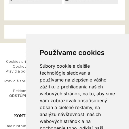
Používame cookies
ESHOP
RÝCHLE MENU
Cookies pri prezeraní stránok
Úvod
Súbory cookie a ďalšie
Obchodné podmienky
Ako balíme Vaše šperky
technológie sledovania
Pravidlá používania webových
Kontaktujte nás
stránok
Mapa stránok
používame na zlepšenie vášho
Pravidlá spracúvania osobných
zážitku z prehliadania našich
údajov
PORADŇA
Reklamačný poriadok
webových stránok, na to, aby sme
ODSTÚPENIE OD ZMLUVY
vám zobrazovali prispôsobený
Ako nakupovať
O drahých kovoch
obsah a cielené reklamy, na
Doprava a poštovné
analýzu návštevnosti našich
KONTAKT NA NÁS
webových stránok a na
Email:
info@najkrajsiesperky.sk
pochopenie toho, odkiaľ naši