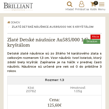
0
Hľadať
Prihlásiť sa
Košík
Menu
DOMOV
ZLATÉ DETSKÉ NÁUŠNICE AU585/000 14K S KRYŠTÁLOM
Akcia
Zlaté Detské náušnice Au585/000 14k s
Skladom
kryštálom
Detské zlaté náušnice sú zo žltého 14 karátového zlata s
celkovým rozmerom 1,3 cm. Vzor náušníc tvorí kvietok, ktorý
zdobí biely kryštál. Zapínanie je na háčik v prednej časti
náušníc.
Náušnice sú určené pre vek od 0 do približne 3
rokov.
Rozmer:
1.3
Kód:
Hmotnosť:
20762
1.05g
Cena:
125,60€